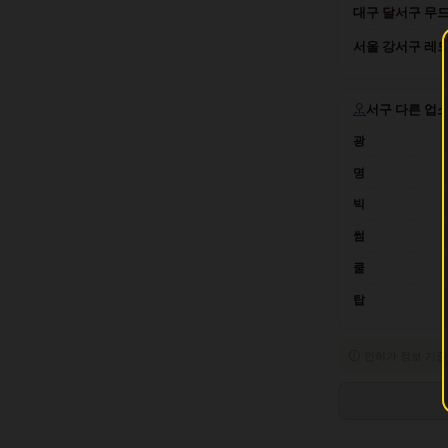
대구 달서구 무드
서울 강서구 레드
서구 다른 업
광
명
빅
썸
쿨
탑
인허가 정보 기준