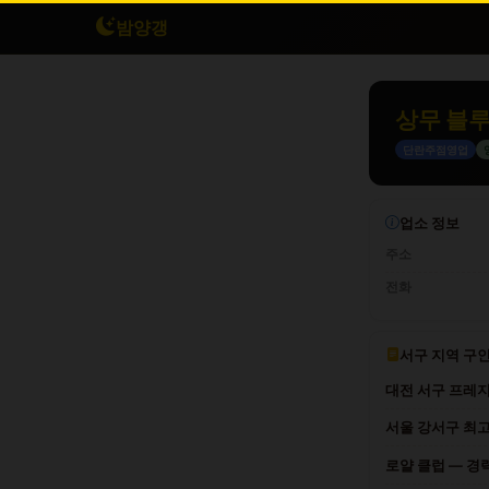
밤양갱
상무 블
단란주점영업
업소 정보
주소
전화
서구 지역 구
대전 서구 프레지
서울 강서구 최고
로얄 클럽 — 경