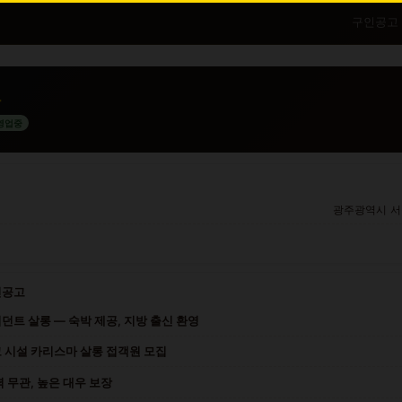
구인공고
루
영업중
광주광역시 서
인공고
던트 살롱 — 숙박 제공, 지방 출신 환영
 시설 카리스마 살롱 접객원 모집
력 무관, 높은 대우 보장