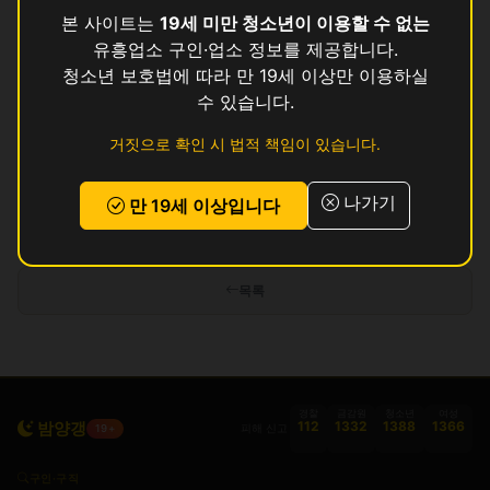
썸
영업중
본 사이트는
19세 미만 청소년이 이용할 수 없는
유흥업소 구인·업소 정보를 제공합니다.
쿨
영업중
청소년 보호법에 따라 만 19세 이상만 이용하실
수 있습니다.
탑
영업중
거짓으로 확인 시 법적 책임이 있습니다.
골프
영업중
나가기
만 19세 이상입니다
인허가 정보 기준이며 실제 영업 상태와 다를 수 있습니다. 정보 제공 목적으로
만 사용됩니다.
목록
경찰
금감원
청소년
여성
밤양갱
112
1332
1388
1366
피해 신고
19+
구인·구직