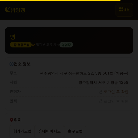
밤양갱
메뉴
명
접객부 고용 가능
1종 유흥주점
영업중
업소 정보
주소
광주광역시 서구 상무연하로 22, 5층 501호 (치평동)
지번
광주광역시 서구 치평동 1258
인허가
로그인 후 확인
면적
로그인 후 확인
위치
카카오맵
네이버지도
구글맵