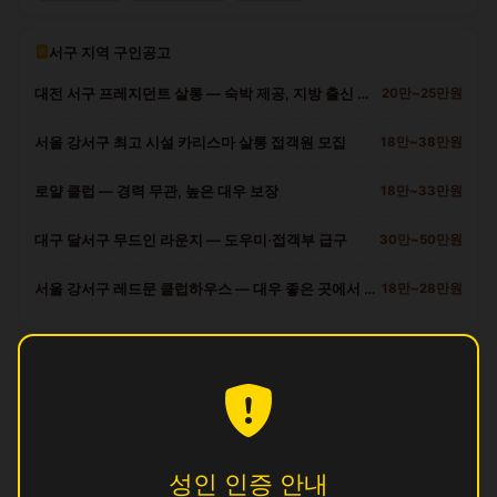
서구 지역 구인공고
대전 서구 프레지던트 살롱 — 숙박 제공, 지방 출신 환영
20만~25만원
서울 강서구 최고 시설 카리스마 살롱 접객원 모집
18만~38만원
로얄 클럽 — 경력 무관, 높은 대우 보장
18만~33만원
대구 달서구 무드인 라운지 — 도우미·접객부 급구
30만~50만원
서울 강서구 레드문 클럽하우스 — 대우 좋은 곳에서 일하세요
18만~28만원
서구 다른 업소
광
영업중
빅
영업중
성인 인증 안내