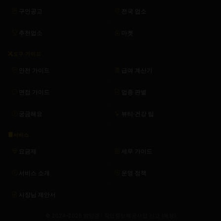
구인공고
전국 업소
추천업소
마켓
도구·가이드
안전 가이드
급여 계산기
면접 가이드
업종 판별
궁금해요
뷰티·건강 팁
서비스
요금제
세무 가이드
서비스 소개
운영 정책
사장님 제안서
© 2024–2026 밤양갱 · 직업정보제공사업 신고 (예정)