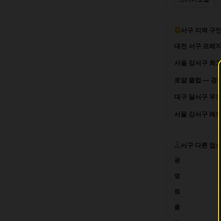
서구 지역 구
대전 서구 프레지
서울 강서구 최고
로얄 클럽 — 경
대구 달서구 무드
서울 강서구 레드
서구 다른 업
광
명
썸
쿨