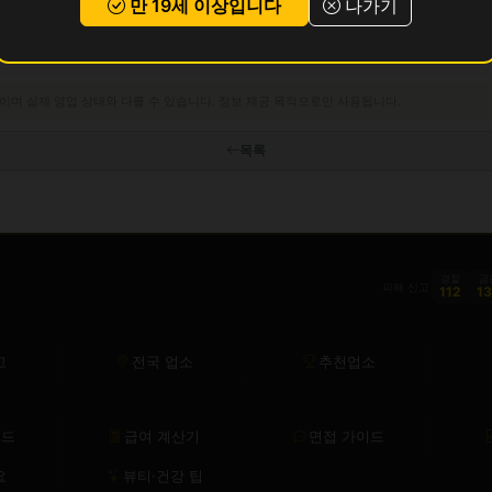
만 19세 이상입니다
나가기
이며 실제 영업 상태와 다를 수 있습니다. 정보 제공 목적으로만 사용됩니다.
목록
경찰
금
피해 신고
112
1
고
전국 업소
추천업소
이드
급여 계산기
면접 가이드
요
뷰티·건강 팁