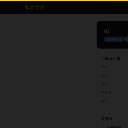
밤양갱
빅
단란주점영업
업소 정보
주소
지번
전화
인허가
면적
위치
카카오맵