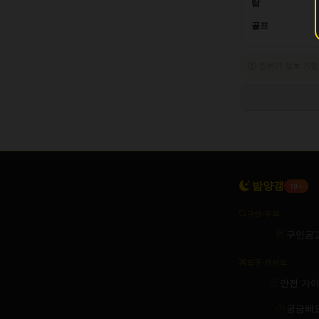
탑
골프
인허가 정보 기준
밤양갱
19+
구인·구직
구인공
도구·가이드
안전 가
궁금해