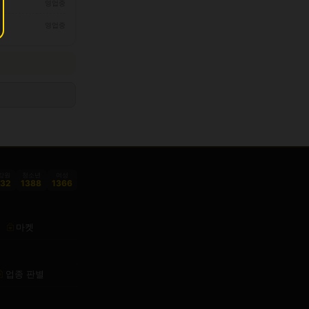
영업중
영업중
감원
청소년
여성
332
1388
1366
마켓
업종 판별