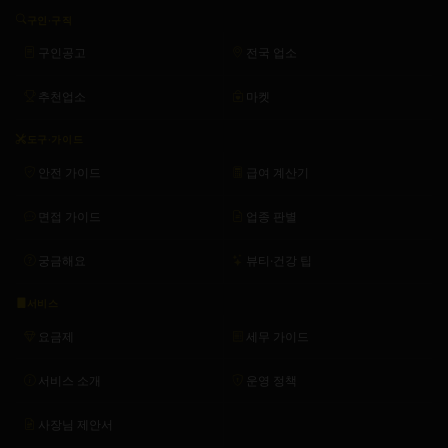
구인·구직
구인공고
전국 업소
추천업소
마켓
도구·가이드
안전 가이드
급여 계산기
면접 가이드
업종 판별
궁금해요
뷰티·건강 팁
서비스
요금제
세무 가이드
서비스 소개
운영 정책
사장님 제안서