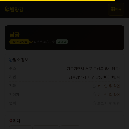
밤양갱
메뉴
남궁
접객부 고용 가능
1종 유흥주점
영업중
업소 정보
주소
광주광역시 서구 구성로 97 (양동)
지번
광주광역시 서구 양동 186-1번지
전화
로그인 후 확인
인허가
로그인 후 확인
면적
로그인 후 확인
위치