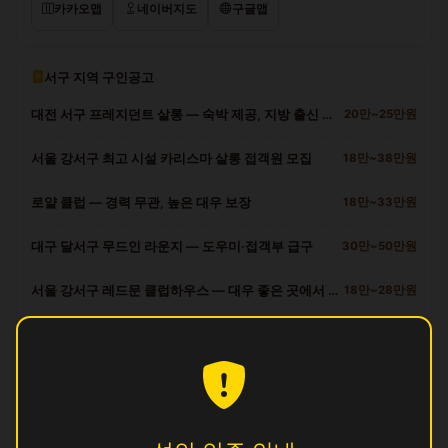
카카오맵
네이버지도
구글맵
서구 지역 구인공고
대전 서구 프레지던트 살롱 — 숙박 제공, 지방 출신 환영
20만~25만원
서울 강서구 최고 시설 카리스마 살롱 접객원 모집
18만~38만원
로얄 클럽 — 경력 무관, 높은 대우 보장
18만~33만원
대구 달서구 무드인 라운지 — 도우미·접객부 급구
30만~50만원
서울 강서구 레드문 클럽하우스 — 대우 좋은 곳에서 일하세요
18만~28만원
서구 다른 업소
광
영업중
명
영업중