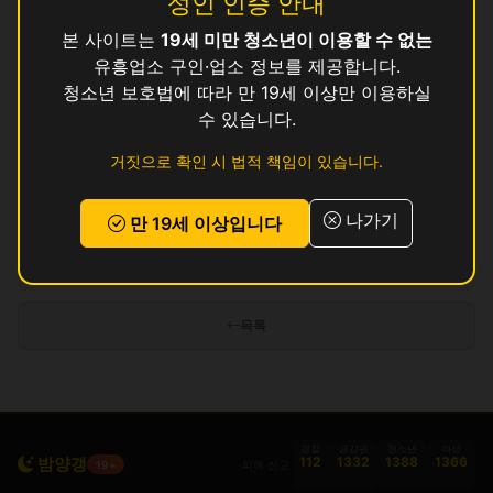
성인 인증 안내
본 사이트는
19세 미만 청소년이 이용할 수 없는
빅
영업중
유흥업소 구인·업소 정보를 제공합니다.
썸
청소년 보호법에 따라 만 19세 이상만 이용하실
영업중
수 있습니다.
쿨
영업중
거짓으로 확인 시 법적 책임이 있습니다.
탑
영업중
나가기
만 19세 이상입니다
인허가 정보 기준이며 실제 영업 상태와 다를 수 있습니다. 정보 제공 목적으로
만 사용됩니다.
목록
경찰
금감원
청소년
여성
밤양갱
112
1332
1388
1366
피해 신고
19+