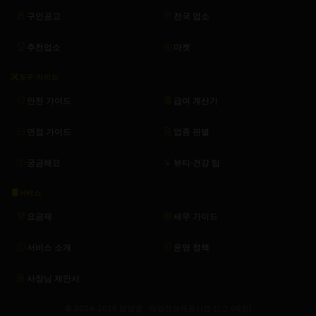
구인공고
전국 업소
추천업소
마켓
도구·가이드
안전 가이드
급여 계산기
면접 가이드
업종 판별
궁금해요
뷰티·건강 팁
서비스
요금제
세무 가이드
서비스 소개
운영 정책
사장님 제안서
© 2024–2026 밤양갱 · 직업정보제공사업 신고 (예정)