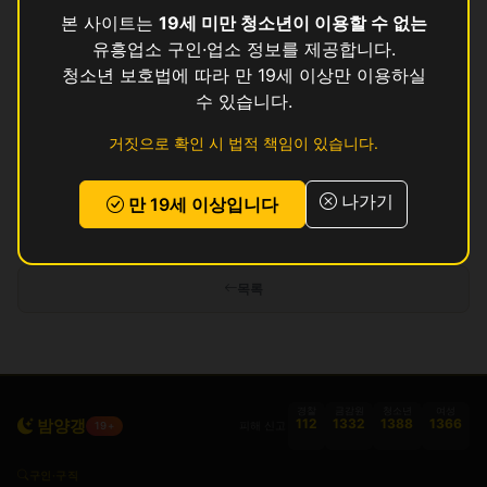
빅
영업중
본 사이트는
19세 미만 청소년이 이용할 수 없는
유흥업소 구인·업소 정보를 제공합니다.
썸
영업중
청소년 보호법에 따라 만 19세 이상만 이용하실
수 있습니다.
쿨
영업중
거짓으로 확인 시 법적 책임이 있습니다.
탑
영업중
나가기
만 19세 이상입니다
인허가 정보 기준이며 실제 영업 상태와 다를 수 있습니다. 정보 제공 목적으로
만 사용됩니다.
목록
경찰
금감원
청소년
여성
밤양갱
112
1332
1388
1366
피해 신고
19+
구인·구직