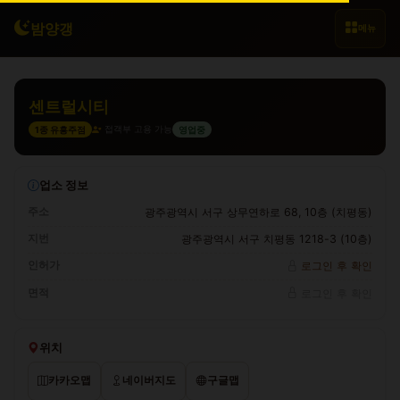
밤양갱
메뉴
센트럴시티
접객부 고용 가능
1종 유흥주점
영업중
업소 정보
주소
광주광역시 서구 상무연하로 68, 10층 (치평동)
지번
광주광역시 서구 치평동 1218-3 (10층)
인허가
로그인 후 확인
면적
로그인 후 확인
위치
카카오맵
네이버지도
구글맵