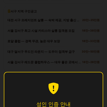
서구 지역 구인공고
대전 서구 프레지던트 살롱 — 숙박 제공, 지방 출신 환영
20만~25만원
서울 강서구 최고 시설 카리스마 살롱 접객원 모집
18만~38만원
로얄 클럽 — 경력 무관, 높은 대우 보장
18만~33만원
대구 달서구 무드인 라운지 — 도우미·접객부 급구
30만~50만원
서울 강서구 레드문 클럽하우스 — 대우 좋은 곳에서 일하세요
18만~28만원
서구 다른 업소
광
영업중
명
영업중
성인 인증 안내