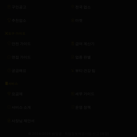
구인공고
전국 업소
추천업소
마켓
도구·가이드
안전 가이드
급여 계산기
면접 가이드
업종 판별
궁금해요
뷰티·건강 팁
서비스
요금제
세무 가이드
서비스 소개
운영 정책
사장님 제안서
© 2024–2026 밤양갱 · 직업정보제공사업 신고 (예정)