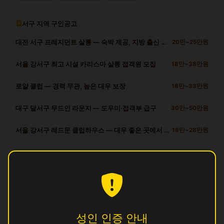
서구 지역 구인공고
대전 서구 프레지던트 살롱 — 숙박 제공, 지방 출신 환영
20만~25만원
서울 강서구 최고 시설 카리스마 살롱 접객원 모집
18만~38만원
로얄 클럽 — 경력 무관, 높은 대우 보장
18만~33만원
대구 달서구 무드인 라운지 — 도우미·접객부 급구
30만~50만원
서울 강서구 레드문 클럽하우스 — 대우 좋은 곳에서 일하세요
18만~28만원
서구 다른 업소
광
영업중
명
영업중
성인 인증 안내