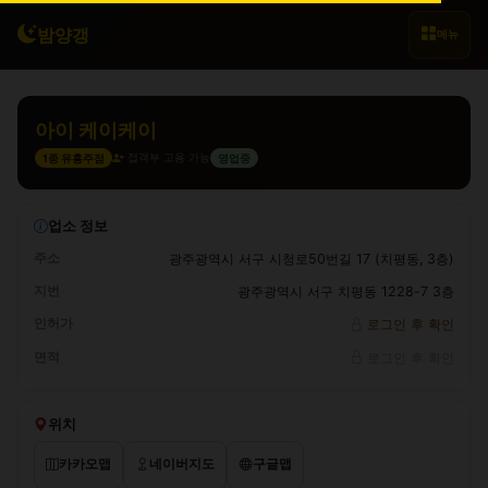
밤양갱
메뉴
아이 케이케이
접객부 고용 가능
1종 유흥주점
영업중
업소 정보
주소
광주광역시 서구 시청로50번길 17 (치평동, 3층)
지번
광주광역시 서구 치평동 1228-7 3층
인허가
로그인 후 확인
면적
로그인 후 확인
위치
카카오맵
네이버지도
구글맵