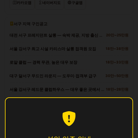
카카오맵
네이버지도
구글맵
서구 지역 구인공고
대전 서구 프레지던트 살롱 — 숙박 제공, 지방 출신 환영
20만~25만원
서울 강서구 최고 시설 카리스마 살롱 접객원 모집
18만~38만원
로얄 클럽 — 경력 무관, 높은 대우 보장
18만~33만원
대구 달서구 무드인 라운지 — 도우미·접객부 급구
30만~50만원
서울 강서구 레드문 클럽하우스 — 대우 좋은 곳에서 일하세요
18만~28만원
서구 다른 업소
광
영업중
명
영업중