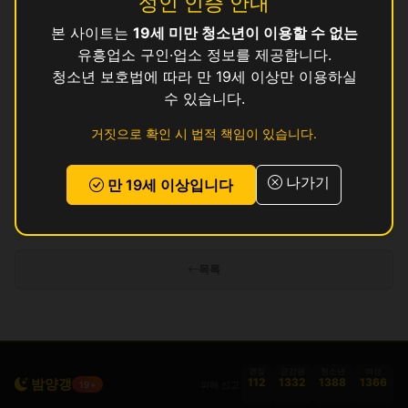
성인 인증 안내
본 사이트는
19세 미만 청소년이 이용할 수 없는
빅
영업중
유흥업소 구인·업소 정보를 제공합니다.
썸
청소년 보호법에 따라 만 19세 이상만 이용하실
영업중
수 있습니다.
쿨
영업중
거짓으로 확인 시 법적 책임이 있습니다.
탑
영업중
나가기
만 19세 이상입니다
인허가 정보 기준이며 실제 영업 상태와 다를 수 있습니다. 정보 제공 목적으로
만 사용됩니다.
목록
경찰
금감원
청소년
여성
밤양갱
112
1332
1388
1366
피해 신고
19+