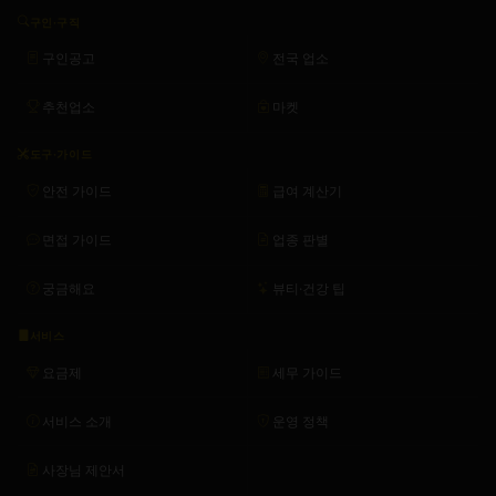
구인·구직
구인공고
전국 업소
추천업소
마켓
도구·가이드
안전 가이드
급여 계산기
면접 가이드
업종 판별
궁금해요
뷰티·건강 팁
서비스
요금제
세무 가이드
서비스 소개
운영 정책
사장님 제안서