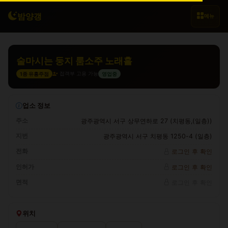
밤양갱
메뉴
술마시는 둥지 룸소주 노래홀
접객부 고용 가능
1종 유흥주점
영업중
업소 정보
주소
광주광역시 서구 상무연하로 27 (치평동,(일층))
지번
광주광역시 서구 치평동 1250-4 (일층)
전화
로그인 후 확인
인허가
로그인 후 확인
면적
로그인 후 확인
위치