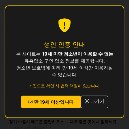
경기 수원시 드림 살롱 · 깨끗한 시설 · 높은 팁
바텐더
정규직
269
150000 ~ 350000원
(일급)
경기 수원시 마제스티 가라오케 — 대우 좋은 곳에서 일하세요
접객부(여)
아르바이트
398
성인 인증 안내
200000 ~ 300000원
(일급)
본 사이트는
19세 미만 청소년이 이용할 수 없는
유흥업소 구인·업소 정보를 제공합니다.
카리스마 라운지 — 경력자 우대, 신인 환영
청소년 보호법에 따라 만 19세 이상만 이용하실
접객부(여)
계약직
374
수 있습니다.
180000 ~ 230000원
(일급)
거짓으로 확인 시 법적 책임이 있습니다.
경기 수원시 플래티넘 살롱 — 숙박 제공, 지방 출신 환영
접객부(여)
정규직
99
나가기
만 19세 이상입니다
180000 ~ 380000원
(일급)
경기 수원시 레드문 클럽하우스 — 대우 좋은 곳에서 일하세요
접객부(여)
계약직
505