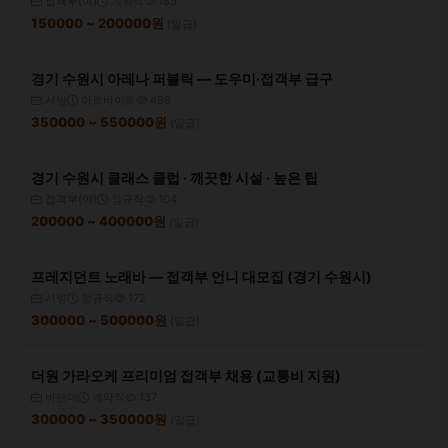
접객부(여)
계약직
185
150000 ~ 200000원
(일급)
경기 수원시 아레나 퍼블릭 — 도우미·접객부 급구
서빙
아르바이트
486
350000 ~ 550000원
(일급)
경기 수원시 클래스 클럽 · 깨끗한 시설 · 높은 팁
접객부(여)
정규직
104
200000 ~ 400000원
(일급)
프레지던트 노래바 — 접객부 언니 대모집 (경기 수원시)
서빙
정규직
172
300000 ~ 500000원
(일급)
더원 가라오케 프리미엄 접객부 채용 (교통비 지원)
바텐더
계약직
137
300000 ~ 350000원
(일급)