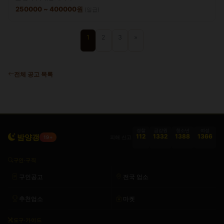
250000 ~ 400000원
(일급)
1
2
3
»
전체 공고 목록
경찰
금감원
청소년
여성
밤양갱
112
1332
1388
1366
피해 신고
19+
구인·구직
구인공고
전국 업소
추천업소
마켓
도구·가이드