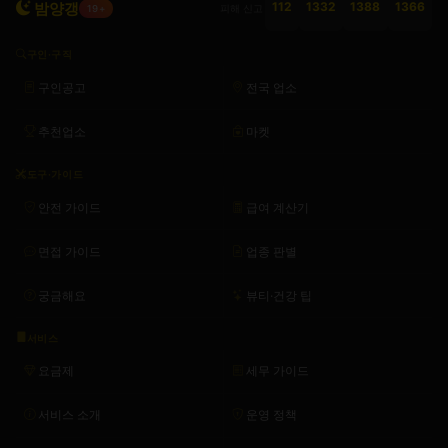
밤양갱
112
1332
1388
1366
피해 신고
19+
구인·구직
구인공고
전국 업소
추천업소
마켓
도구·가이드
안전 가이드
급여 계산기
면접 가이드
업종 판별
궁금해요
뷰티·건강 팁
서비스
요금제
세무 가이드
서비스 소개
운영 정책