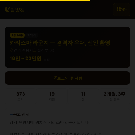
밤양갱
메뉴
1종 유흥
계약직
카리스마 라운지 — 경력자 우대, 신인 환영
경기 수원시
접객부(여)
18만 ~ 23만원
일급
로그인 후 지원
373
19
11
2개월, 3주
조회
지원
찜
전 등록
공고 상세
경기 수원시에 위치한 카리스마 라운지입니다.

깨끗하고 넓은 시설에서 편안하게 근무할 수 있습니다.
