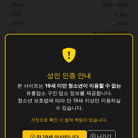
근무시간
20:00 ~ 04:00
근무일
주 4일~
근무형태
계약직
급여
18만 ~ 23만원 (일급)
자격 요건
만 19세 이상, 보건증 소지 (발급 안내 가능)
복리후생
성인 인증 안내
일급 즉시 정산, 교통비 지원, 식사 제공, 기숙사 상담 가능
본 사이트는
19세 미만 청소년이 이용할 수 없는
유흥업소 구인·업소 정보를 제공합니다.
지원 방법
청소년 보호법에 따라 만 19세 이상만 이용하실
이 공고에 관심이 있으시면
위의 지원하기 버튼
을 눌러 신청해 주세요.
수 있습니다.
로그인 후 지원하기
거짓으로 확인 시 법적 책임이 있습니다.
리뷰
나가기
만 19세 이상입니다