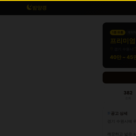
밤양갱
1종 유흥
계약
프리미엄 
경기 수원시
40만 ~ 4
382
조회
공고 상세
경기 수원시에 
깨끗하고 넓은 시