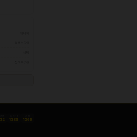
매니저
접객부(여)
서빙
접객부(여)
감원
청소년
여성
332
1388
1366