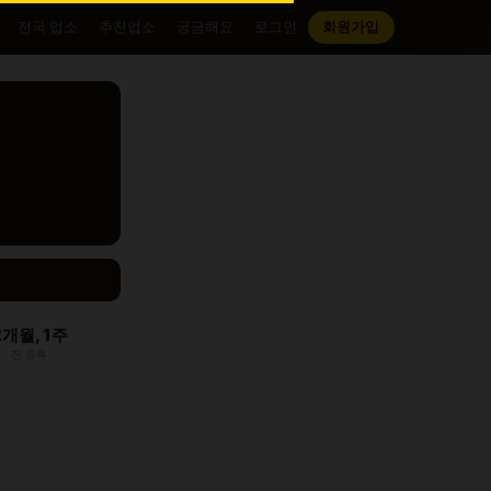
전국 업소
추천업소
궁금해요
로그인
회원가입
2개월, 1주
전 등록