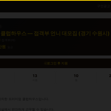
구인공고
직
클럽하우스 — 접객부 언니 대모집 (경기 수원시)
접객부(여)
5만원
일급
로그인 후 지원
13
10
지원
찜
위치한 프리미엄 클럽하우스입니다.

설에서 편안하게 근무할 수 있습니다.
