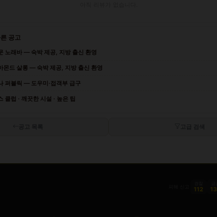
아직 리뷰가 없습니다.
다른 공고
 노래바 — 숙박 제공, 지방 출신 환영
몬드 살롱 — 숙박 제공, 지방 출신 환영
나 퍼블릭 — 도우미·접객부 급구
클럽 · 깨끗한 시설 · 높은 팁
공고 목록
고급 검색
경찰
금
피해 신고
112
1