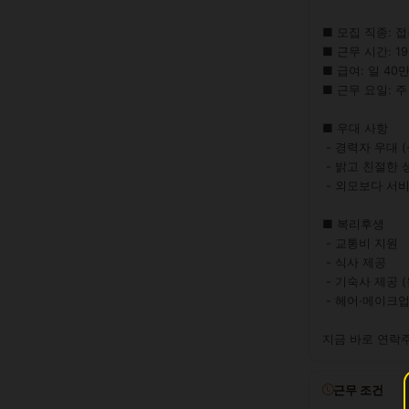
■ 모집 직종: 접
■ 근무 시간: 19:0
■ 급여: 일 40만
■ 근무 요일: 주
■ 우대 사항

 - 경력자 우대 (신인도 환영)

 - 밝고 친절한 성격

 - 외모보다 서비스 마인드 중시

■ 복리후생

 - 교통비 지원

 - 식사 제공

 - 기숙사 제공 (원룸)

 - 헤어·메이크업 지원

지금 바로 연락
근무 조건