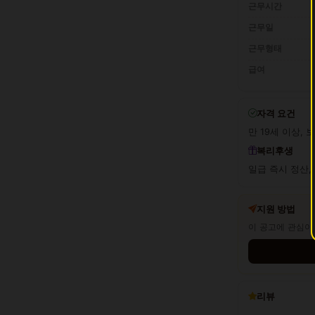
근무시간
근무일
근무형태
급여
자격 요건
만 19세 이상, 
복리후생
일급 즉시 정산,
지원 방법
이 공고에 관심이
리뷰