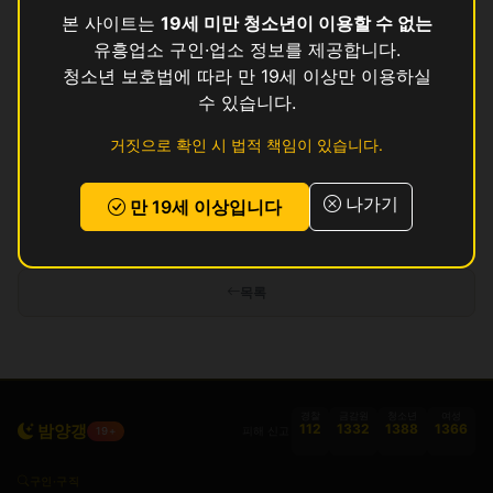
퀸
영업중
본 사이트는
19세 미만 청소년이 이용할 수 없는
유흥업소 구인·업소 정보를 제공합니다.
후
영업중
청소년 보호법에 따라 만 19세 이상만 이용하실
수 있습니다.
휘
영업중
거짓으로 확인 시 법적 책임이 있습니다.
가자
영업중
나가기
만 19세 이상입니다
인허가 정보 기준이며 실제 영업 상태와 다를 수 있습니다. 정보 제공 목적으로
만 사용됩니다.
목록
경찰
금감원
청소년
여성
밤양갱
112
1332
1388
1366
피해 신고
19+
구인·구직