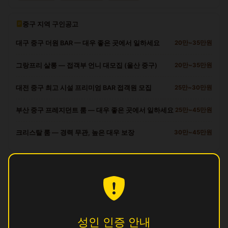
중구 지역 구인공고
대구 중구 더원 BAR — 대우 좋은 곳에서 일하세요
20만~35만원
그랑프리 살롱 — 접객부 언니 대모집 (울산 중구)
20만~35만원
대전 중구 최고 시설 프리미엄 BAR 접객원 모집
25만~30만원
부산 중구 프레지던트 룸 — 대우 좋은 곳에서 일하세요
25만~45만원
크리스탈 룸 — 경력 무관, 높은 대우 보장
30만~45만원
중구 다른 업소
궁
영업중
썸
영업중
성인 인증 안내