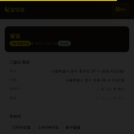
밤양갱
메뉴
별빛
접객부 고용 가능
1종 유흥주점
영업중
업소 정보
주소
서울특별시 중구 충무로 26-1 (초동,지상2층)
지번
서울특별시 중구 초동 40-4 지상2층
인허가
로그인 후 확인
면적
로그인 후 확인
위치
카카오맵
네이버지도
구글맵