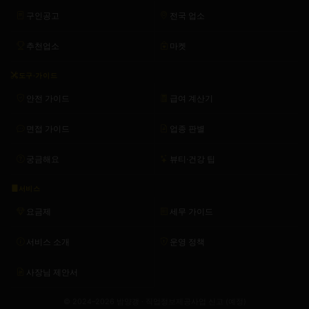
구인공고
전국 업소
추천업소
마켓
도구·가이드
안전 가이드
급여 계산기
면접 가이드
업종 판별
궁금해요
뷰티·건강 팁
서비스
요금제
세무 가이드
서비스 소개
운영 정책
사장님 제안서
© 2024–2026 밤양갱 · 직업정보제공사업 신고 (예정)