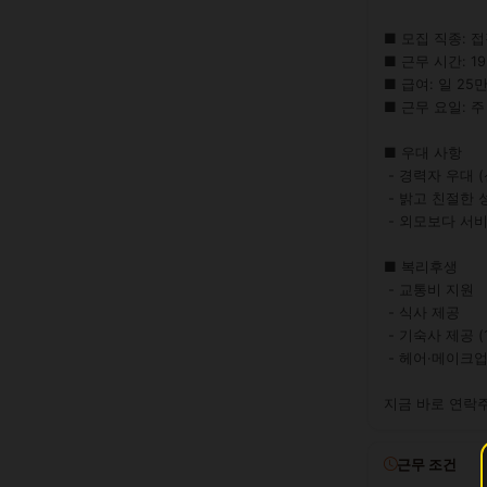
■ 모집 직종: 접
■ 근무 시간: 19:0
■ 급여: 일 25만
■ 근무 요일: 주
■ 우대 사항

 - 경력자 우대 (신인도 환영)

 - 밝고 친절한 성격

 - 외모보다 서비스 마인드 중시

■ 복리후생

 - 교통비 지원

 - 식사 제공

 - 기숙사 제공 (1인실)

 - 헤어·메이크업 지원

지금 바로 연락
근무 조건