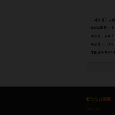
대전 중구 다른
크리스탈 룸 — 경
대전 중구 클래스 
대전 중구 아레나
대전 중구 르누아르
밤양갱
19+
구인·구직