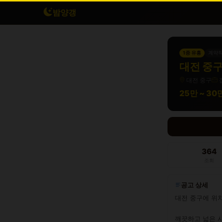
밤양갱
1종 유흥
계약
대전 중구
대전 중구
25만 ~ 3
364
조회
공고 상세
대전 중구에 위치
깨끗하고 넓은 시