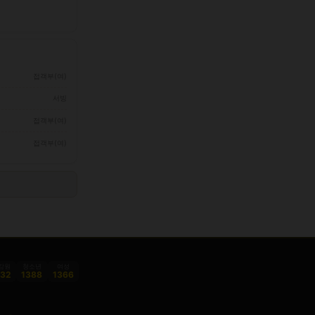
접객부(여)
서빙
접객부(여)
접객부(여)
감원
청소년
여성
332
1388
1366