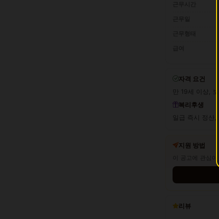
근무시간
근무일
근무형태
급여
자격 요건
만 19세 이상, 
복리후생
일급 즉시 정산, 
지원 방법
이 공고에 관심이
리뷰