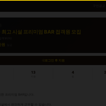
구인공고
직
 최고 시설 프리미엄 BAR 접객원 모집
접객부(여)
0만원
일급
로그인 후 지원
13
4
지원
찜
한 프리미엄 BAR입니다.

설에서 편안하게 근무할 수 있습니다.
