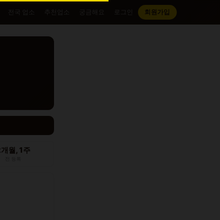
전국 업소
추천업소
궁금해요
로그인
회원가입
2개월, 1주
전 등록