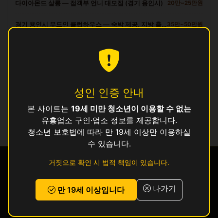
다이아몬드 살롱 — 접객부 언니 대모집 (경기 용인시)
20만~25만원
경기 용인시 무드인 클럽하우스 — 숙박 제공, 지방 출신 환영
35만~50만원
경기 용인시 최고 시설 다이아몬드 라운지 접객원 모집
35만~55만원
인허가 정보 기준이며 실제 영업 상태와 다를 수 있습니다. 정보 제공 목적으로
만 사용됩니다.
성인 인증 안내
본 사이트는
19세 미만 청소년이 이용할 수 없는
목록
유흥업소 구인·업소 정보를 제공합니다.
청소년 보호법에 따라 만 19세 이상만 이용하실
수 있습니다.
거짓으로 확인 시 법적 책임이 있습니다.
경찰
금감원
청소년
여성
밤양갱
112
1332
1388
1366
피해 신고
19+
나가기
만 19세 이상입니다
구인·구직
구인공고
전국 업소