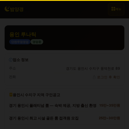
밤양갱
메뉴
용인 루나틱
단란주점영업
영업중
업소 정보
주소
경기도 용인시 수지구 풍덕천로 89
전화
로그인 후 확인
용인시 수지구 지역 구인공고
경기 용인시 플래티넘 룸 — 숙박 제공, 지방 출신 환영
15만~35만원
경기 용인시 최고 시설 골든 룸 접객원 모집
25만~30만원