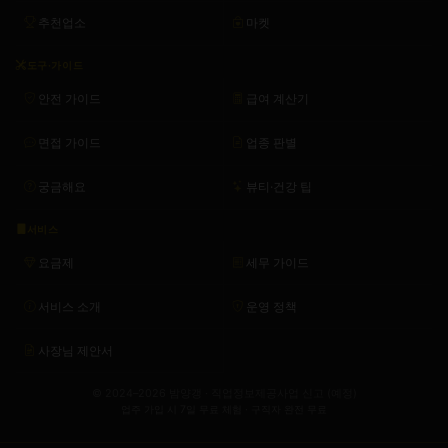
추천업소
마켓
도구·가이드
안전 가이드
급여 계산기
면접 가이드
업종 판별
궁금해요
뷰티·건강 팁
서비스
요금제
세무 가이드
서비스 소개
운영 정책
사장님 제안서
© 2024–2026 밤양갱 · 직업정보제공사업 신고 (예정)
업주 가입 시 7일 무료 체험 · 구직자 완전 무료