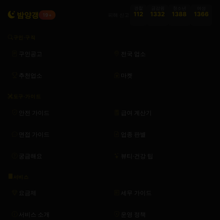
경찰
금감원
청소년
여성
밤양갱
112
1332
1388
1366
피해 신고
19+
구인·구직
구인공고
전국 업소
추천업소
마켓
도구·가이드
안전 가이드
급여 계산기
면접 가이드
업종 판별
궁금해요
뷰티·건강 팁
서비스
요금제
세무 가이드
서비스 소개
운영 정책