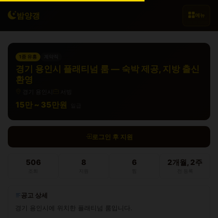
밤양갱
메뉴
1종 유흥
계약직
경기 용인시 플래티넘 룸 — 숙박 제공, 지방 출신
환영
경기 용인시
서빙
15만 ~ 35만원
일급
로그인 후 지원
506
8
6
2개월, 2주
조회
지원
찜
전 등록
공고 상세
경기 용인시에 위치한 플래티넘 룸입니다.
