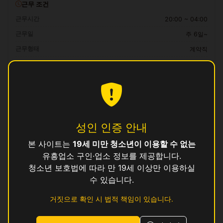
근무 조건
근무시간
20:00 ~ 04:00
근무일
주 6일~
근무형태
계약직
급여
15만 ~ 35만원 (일급)
자격 요건
만 19세 이상, 보건증 소지 (발급 안내 가능)
복리후생
성인 인증 안내
일급 즉시 정산, 교통비 지원, 식사 제공, 기숙사 지원 가능
본 사이트는
19세 미만 청소년이 이용할 수 없는
유흥업소 구인·업소 정보를 제공합니다.
지원 방법
청소년 보호법에 따라 만 19세 이상만 이용하실
이 공고에 관심이 있으시면
위의 지원하기 버튼
을 눌러 신청해 주세요.
수 있습니다.
로그인 후 지원하기
거짓으로 확인 시 법적 책임이 있습니다.