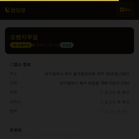
밤양갱
메뉴
오렌지주점
접객부 고용 가능
1종 유흥주점
영업중
업소 정보
주소
대구광역시 북구 칠곡중앙대로 205 (태전동,(1호))
지번
대구광역시 북구 태전동 789-5번지 (1호)
전화
로그인 후 확인
인허가
로그인 후 확인
면적
로그인 후 확인
위치