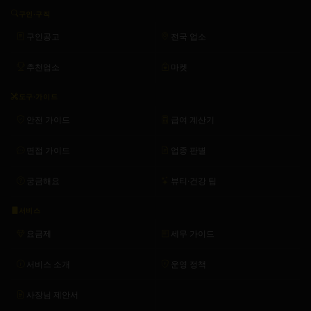
구인·구직
구인공고
전국 업소
추천업소
마켓
도구·가이드
안전 가이드
급여 계산기
면접 가이드
업종 판별
궁금해요
뷰티·건강 팁
서비스
요금제
세무 가이드
서비스 소개
운영 정책
사장님 제안서