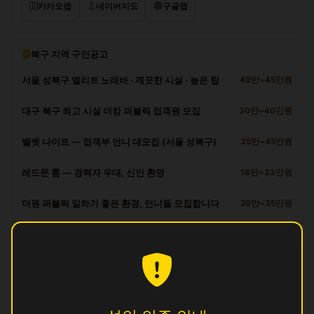
카카오맵
네이버지도
구글맵
북구 지역 구인공고
서울 성북구 엘리트 노래바 · 깨끗한 시설 · 높은 팁
40만~45만원
대구 북구 최고 시설 더킹 퍼블릭 접객원 모집
30만~40만원
벨벳 나이트 — 접객부 언니 대모집 (서울 성북구)
35만~45만원
레드문 룸 — 경력자 우대, 신인 환영
18만~33만원
더원 퍼블릭 일하기 좋은 환경, 언니들 모집합니다
20만~35만원
북구 다른 업소
궁
영업중
꿀
영업중