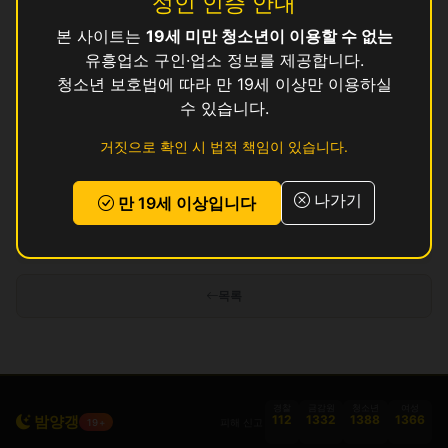
성인 인증 안내
본 사이트는
19세 미만 청소년이 이용할 수 없는
솜
영업중
유흥업소 구인·업소 정보를 제공합니다.
수
청소년 보호법에 따라 만 19세 이상만 이용하실
영업중
수 있습니다.
와
영업중
거짓으로 확인 시 법적 책임이 있습니다.
와
영업중
나가기
만 19세 이상입니다
인허가 정보 기준이며 실제 영업 상태와 다를 수 있습니다. 정보 제공 목적으로
만 사용됩니다.
목록
경찰
금감원
청소년
여성
밤양갱
112
1332
1388
1366
피해 신고
19+