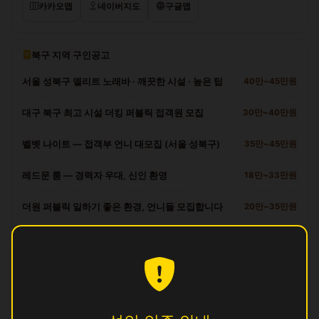
카카오맵
네이버지도
구글맵
북구 지역 구인공고
서울 성북구 엘리트 노래바 · 깨끗한 시설 · 높은 팁
40만~45만원
대구 북구 최고 시설 더킹 퍼블릭 접객원 모집
30만~40만원
벨벳 나이트 — 접객부 언니 대모집 (서울 성북구)
35만~45만원
레드문 룸 — 경력자 우대, 신인 환영
18만~33만원
더원 퍼블릭 일하기 좋은 환경, 언니들 모집합니다
20만~35만원
북구 다른 업소
궁
영업중
꿀
영업중