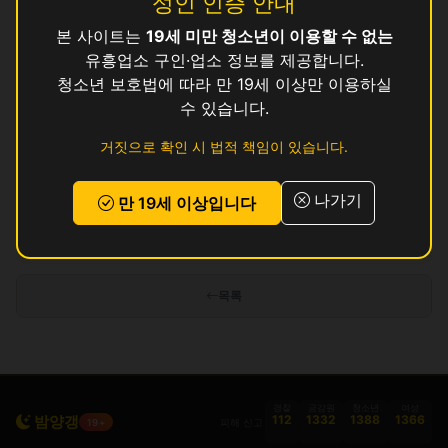
성인 인증 안내
본 사이트는
19세 미만 청소년이 이용할 수 없는
솜
영업중
유흥업소 구인·업소 정보를 제공합니다.
수
청소년 보호법에 따라 만 19세 이상만 이용하실
영업중
수 있습니다.
와
영업중
거짓으로 확인 시 법적 책임이 있습니다.
와
영업중
나가기
만 19세 이상입니다
인허가 정보 기준이며 실제 영업 상태와 다를 수 있습니다. 정보 제공 목적으로
만 사용됩니다.
목록
경찰
금감원
청소년
여성
밤양갱
112
1332
1388
1366
피해 신고
19+