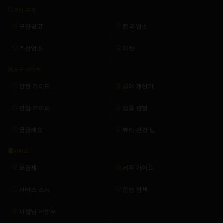
구인·구직
구인공고
전국 업소
추천업소
마켓
도구·가이드
안전 가이드
급여 계산기
면접 가이드
업종 판별
궁금해요
뷰티·건강 팁
서비스
요금제
세무 가이드
서비스 소개
운영 정책
사장님 제안서