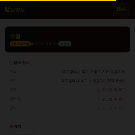
밤양갱
메뉴
쇼걸
접객부 고용 가능
1종 유흥주점
영업중
업소 정보
주소
대구광역시 북구 오봉로 3 (노원동2가)
지번
대구광역시 북구 노원동2가 253-8번지
전화
로그인 후 확인
인허가
로그인 후 확인
면적
로그인 후 확인
위치