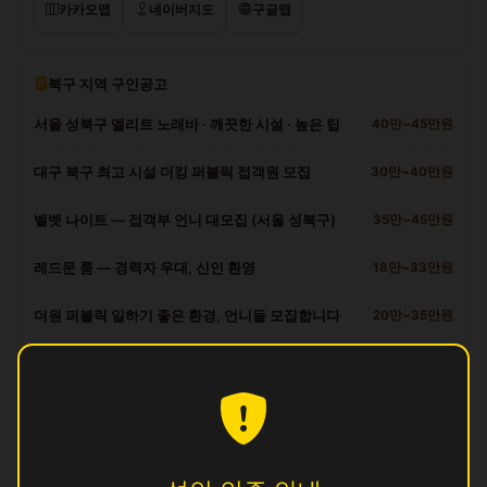
카카오맵
네이버지도
구글맵
북구 지역 구인공고
서울 성북구 엘리트 노래바 · 깨끗한 시설 · 높은 팁
40만~45만원
대구 북구 최고 시설 더킹 퍼블릭 접객원 모집
30만~40만원
벨벳 나이트 — 접객부 언니 대모집 (서울 성북구)
35만~45만원
레드문 룸 — 경력자 우대, 신인 환영
18만~33만원
더원 퍼블릭 일하기 좋은 환경, 언니들 모집합니다
20만~35만원
북구 다른 업소
궁
영업중
꿀
영업중