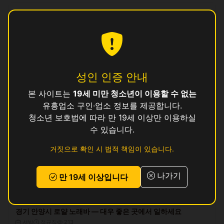
프라임 노래바 — 접객부 언니 대모집 (경기 안양시)
접객부(여)
아르바이트
88
180000 ~ 380000원
(일급)
실버 가라오케 — 경력자 우대, 신인 환영
접객부(여)
아르바이트
351
성인 인증 안내
300000 ~ 350000원
(일급)
본 사이트는
19세 미만 청소년이 이용할 수 없는
유흥업소 구인·업소 정보를 제공합니다.
블루문 노래바 — 주 3일~OK, 시간 선택 자유
청소년 보호법에 따라 만 19세 이상만 이용하실
접객부(여)
정규직
421
수 있습니다.
180000 ~ 330000원
(일급)
거짓으로 확인 시 법적 책임이 있습니다.
경기 안양시 골든 클럽하우스 · 깨끗한 시설 · 높은 팁
접객부(여)
정규직
126
나가기
만 19세 이상입니다
350000 ~ 550000원
(일급)
경기 안양시 로얄 노래바 — 대우 좋은 곳에서 일하세요
서빙
정규직
213