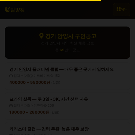
밤양갱
메뉴
경기 안양시 구인공고
경기 안양시 지역 최신 채용 정보
총
69
건의 공고
경기 안양시 플래티넘 클럽 — 대우 좋은 곳에서 일하세요
접객부(여)
아르바이트
152
400000 ~ 550000원
(일급)
프라임 살롱 — 주 3일~OK, 시간 선택 자유
접객부(여)
정규직
206
180000 ~ 280000원
(일급)
카리스마 클럽 — 경력 무관, 높은 대우 보장