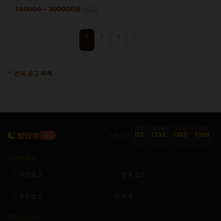
150000 ~ 200000원
(일급)
1
2
3
»
전체 공고 목록
경찰
금감원
청소년
여성
밤양갱
112
1332
1388
1366
피해 신고
19+
구인·구직
구인공고
전국 업소
추천업소
마켓
도구·가이드