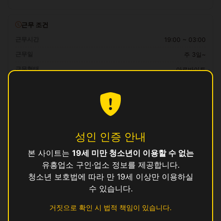
근무 조건
근무시간
19:00 ~ 03:00
근무일
주 3일~
근무형태
아르바이트
급여
40만 ~ 55만원 (일급)
자격 요건
만 19세 이상, 보건증 소지 (발급 안내 가능)
성인 인증 안내
복리후생
본 사이트는
19세 미만 청소년이 이용할 수 없는
일급 즉시 정산, 교통비 지원, 식사 제공, 기숙사 제공 (원룸)
유흥업소 구인·업소 정보를 제공합니다.
청소년 보호법에 따라 만 19세 이상만 이용하실
지원 방법
수 있습니다.
이 공고에 관심이 있으시면
위의 지원하기 버튼
을 눌러 신청해 주세요.
거짓으로 확인 시 법적 책임이 있습니다.
로그인 후 지원하기