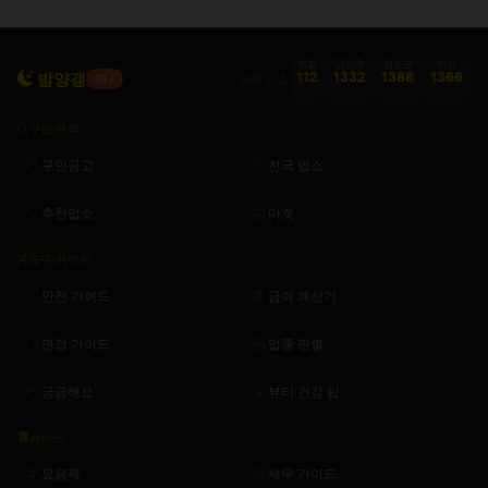
경찰
금감원
청소년
여성
밤양갱
112
1332
1388
1366
피해 신고
19+
구인·구직
구인공고
전국 업소
추천업소
마켓
도구·가이드
안전 가이드
급여 계산기
면접 가이드
업종 판별
궁금해요
뷰티·건강 팁
서비스
요금제
세무 가이드