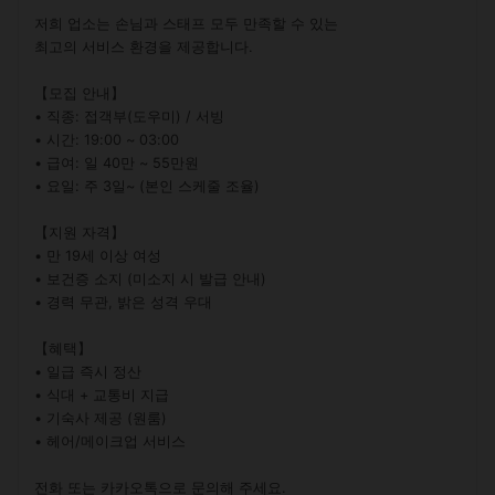
저희 업소는 손님과 스태프 모두 만족할 수 있는

최고의 서비스 환경을 제공합니다.

【모집 안내】

• 직종: 접객부(도우미) / 서빙

• 시간: 19:00 ~ 03:00

• 급여: 일 40만 ~ 55만원

• 요일: 주 3일~ (본인 스케줄 조율)

【지원 자격】

• 만 19세 이상 여성

• 보건증 소지 (미소지 시 발급 안내)

• 경력 무관, 밝은 성격 우대

【혜택】

• 일급 즉시 정산

• 식대 + 교통비 지급

• 기숙사 제공 (원룸)

• 헤어/메이크업 서비스

전화 또는 카카오톡으로 문의해 주세요.