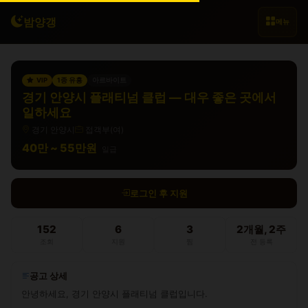
밤양갱
메뉴
VIP
1종 유흥
아르바이트
경기 안양시 플래티넘 클럽 — 대우 좋은 곳에서
일하세요
경기 안양시
접객부(여)
40만 ~ 55만원
일급
로그인 후 지원
152
6
3
2개월, 2주
조회
지원
찜
전 등록
공고 상세
안녕하세요, 경기 안양시 플래티넘 클럽입니다.
