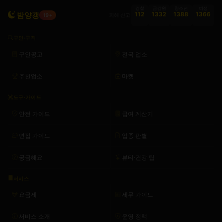
경찰
금감원
청소년
여성
밤양갱
112
1332
1388
1366
피해 신고
19+
구인·구직
구인공고
전국 업소
추천업소
마켓
도구·가이드
안전 가이드
급여 계산기
면접 가이드
업종 판별
궁금해요
뷰티·건강 팁
서비스
요금제
세무 가이드
서비스 소개
운영 정책