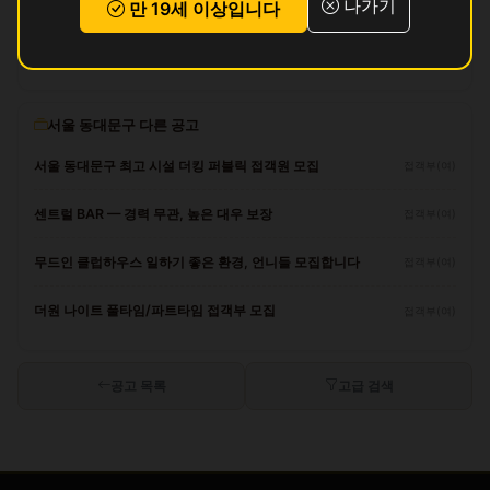
나가기
만 19세 이상입니다
리뷰
아직 리뷰가 없습니다.
서울 동대문구 다른 공고
서울 동대문구 최고 시설 더킹 퍼블릭 접객원 모집
접객부(여)
센트럴 BAR — 경력 무관, 높은 대우 보장
접객부(여)
무드인 클럽하우스 일하기 좋은 환경, 언니들 모집합니다
접객부(여)
더원 나이트 풀타임/파트타임 접객부 모집
접객부(여)
공고 목록
고급 검색