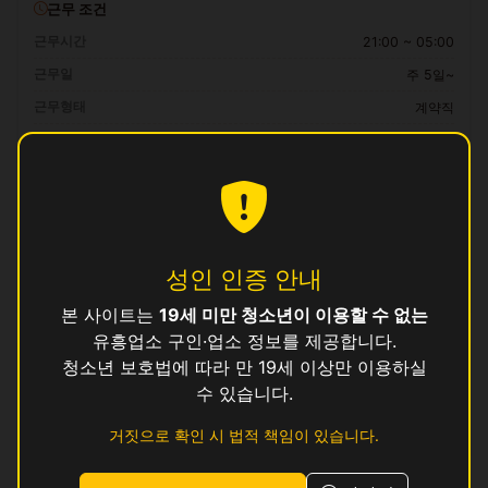
근무 조건
근무시간
21:00 ~ 05:00
근무일
주 5일~
근무형태
계약직
급여
35만 ~ 40만원 (일급)
자격 요건
만 19세 이상, 보건증 소지 (발급 안내 가능)
복리후생
성인 인증 안내
일급 즉시 정산, 교통비 지원, 식사 제공, 기숙사 제공 (원룸)
본 사이트는
19세 미만 청소년이 이용할 수 없는
유흥업소 구인·업소 정보를 제공합니다.
지원 방법
청소년 보호법에 따라 만 19세 이상만 이용하실
이 공고에 관심이 있으시면
위의 지원하기 버튼
을 눌러 신청해 주세요.
수 있습니다.
로그인 후 지원하기
거짓으로 확인 시 법적 책임이 있습니다.