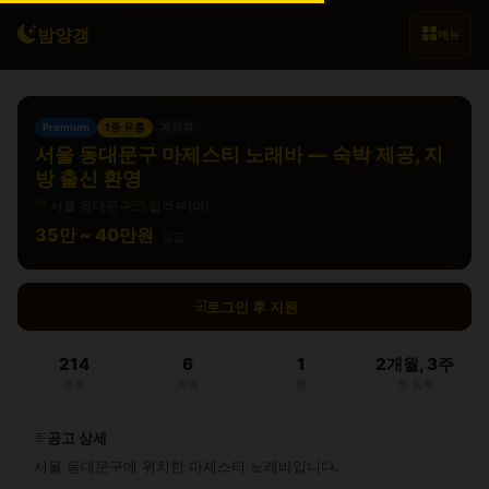
밤양갱
메뉴
Premium
1종 유흥
계약직
서울 동대문구 마제스티 노래바 — 숙박 제공, 지
방 출신 환영
서울 동대문구
접객부(여)
35만 ~ 40만원
일급
로그인 후 지원
214
6
1
2개월, 3주
조회
지원
찜
전 등록
공고 상세
서울 동대문구에 위치한 마제스티 노래바입니다.
