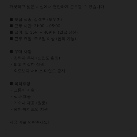
깨끗하고 넓은 시설에서 편안하게 근무할 수 있습니다.

■ 모집 직종: 접객부 (도우미)

■ 근무 시간: 21:00 ~ 05:00

■ 급여: 일 35만 ~ 40만원 (일급 정산)

■ 근무 요일: 주 5일 이상 (협의 가능)

■ 우대 사항

 - 경력자 우대 (신인도 환영)

 - 밝고 친절한 성격

 - 외모보다 서비스 마인드 중시

■ 복리후생

 - 교통비 지원

 - 식사 제공

 - 기숙사 제공 (원룸)

 - 헤어·메이크업 지원

지금 바로 연락주세요!