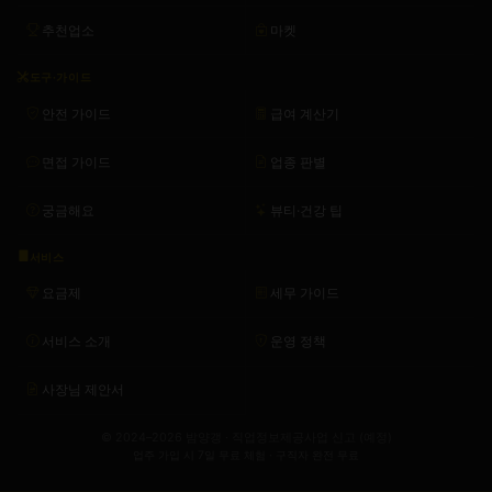
추천업소
마켓
도구·가이드
안전 가이드
급여 계산기
면접 가이드
업종 판별
궁금해요
뷰티·건강 팁
서비스
요금제
세무 가이드
서비스 소개
운영 정책
사장님 제안서
© 2024–2026 밤양갱 · 직업정보제공사업 신고 (예정)
업주 가입 시 7일 무료 체험 · 구직자 완전 무료