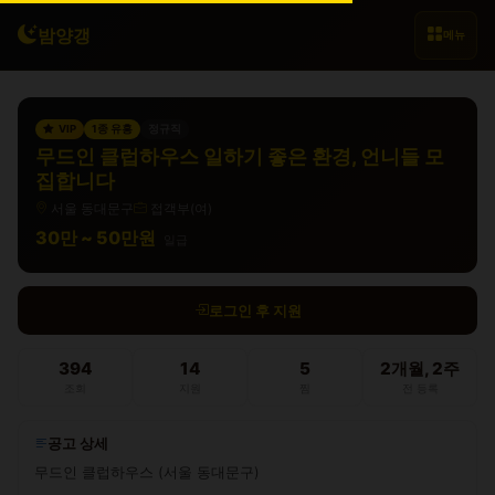
밤양갱
메뉴
VIP
1종 유흥
정규직
무드인 클럽하우스 일하기 좋은 환경, 언니들 모
집합니다
서울 동대문구
접객부(여)
30만 ~ 50만원
일급
로그인 후 지원
394
14
5
2개월, 2주
조회
지원
찜
전 등록
공고 상세
무드인 클럽하우스 (서울 동대문구)
