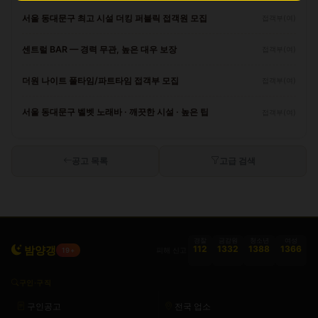
서울 동대문구 최고 시설 더킹 퍼블릭 접객원 모집
접객부(여)
센트럴 BAR — 경력 무관, 높은 대우 보장
접객부(여)
더원 나이트 풀타임/파트타임 접객부 모집
접객부(여)
서울 동대문구 벨벳 노래바 · 깨끗한 시설 · 높은 팁
접객부(여)
공고 목록
고급 검색
경찰
금감원
청소년
여성
밤양갱
112
1332
1388
1366
피해 신고
19+
구인·구직
구인공고
전국 업소