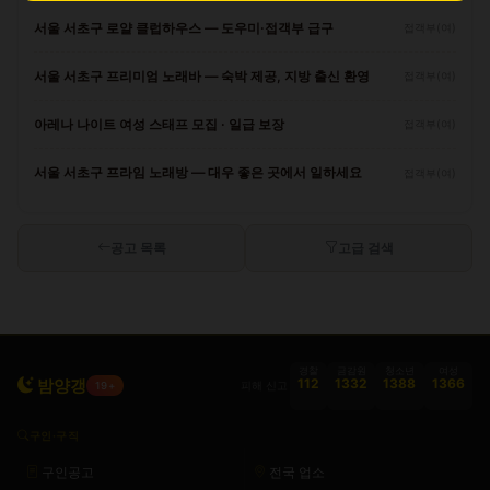
서울 서초구 로얄 클럽하우스 — 도우미·접객부 급구
접객부(여)
서울 서초구 프리미엄 노래바 — 숙박 제공, 지방 출신 환영
접객부(여)
아레나 나이트 여성 스태프 모집 · 일급 보장
접객부(여)
서울 서초구 프라임 노래방 — 대우 좋은 곳에서 일하세요
접객부(여)
공고 목록
고급 검색
경찰
금감원
청소년
여성
밤양갱
112
1332
1388
1366
피해 신고
19+
구인·구직
구인공고
전국 업소