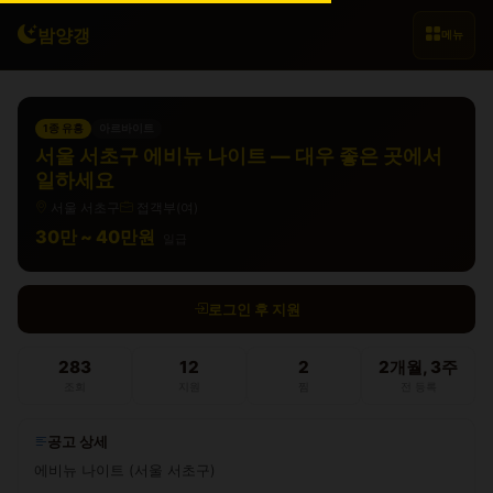
밤양갱
메뉴
1종 유흥
아르바이트
서울 서초구 에비뉴 나이트 — 대우 좋은 곳에서
일하세요
서울 서초구
접객부(여)
30만 ~ 40만원
일급
로그인 후 지원
283
12
2
2개월, 3주
조회
지원
찜
전 등록
공고 상세
에비뉴 나이트 (서울 서초구)
