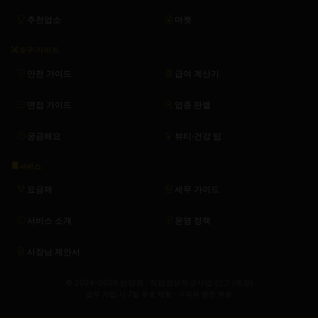
추천업소
마켓
도구·가이드
안전 가이드
급여 계산기
면접 가이드
업종 판별
궁금해요
뷰티·건강 팁
서비스
요금제
세무 가이드
서비스 소개
운영 정책
사장님 제안서
© 2024–2026 밤양갱 · 직업정보제공사업 신고 (예정)
업주 가입 시 7일 무료 체험 · 구직자 완전 무료