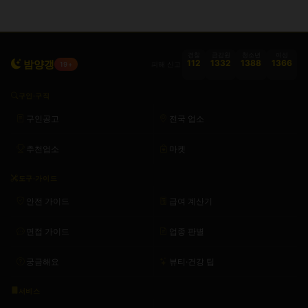
경찰
금감원
청소년
여성
밤양갱
112
1332
1388
1366
피해 신고
19+
구인·구직
구인공고
전국 업소
추천업소
마켓
도구·가이드
안전 가이드
급여 계산기
면접 가이드
업종 판별
궁금해요
뷰티·건강 팁
서비스