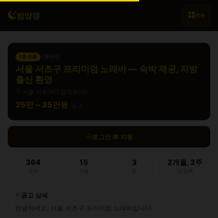
밤양갱
메뉴
1종 유흥
계약직
서울 서초구 프리미엄 노래바 — 숙박 제공, 지방
출신 환영
서울 서초구
접객부(여)
25만 ~ 35만원
일급
로그인 후 지원
364
15
3
2개월, 2주
조회
지원
찜
전 등록
공고 상세
안녕하세요, 서울 서초구 프리미엄 노래바입니다.
