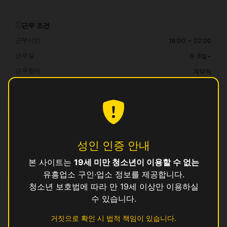
근무 조건
근무시간
18:00 ~ 02:00
근무일
주 6일~
근무형태
계약직
급여
25만 ~ 35만원 (일급)
자격 요건
만 19세 이상, 보건증 소지 (발급 안내 가능)
성인 인증 안내
복리후생
일급 즉시 정산, 교통비 지원, 식사 제공, 기숙사 미제공 (교통비 대
본 사이트는
19세 미만 청소년이 이용할 수 없는
신 지급)
유흥업소 구인·업소 정보를 제공합니다.
청소년 보호법에 따라 만 19세 이상만 이용하실
지원 방법
수 있습니다.
이 공고에 관심이 있으시면
위의 지원하기 버튼
을 눌러 신청해 주세요.
거짓으로 확인 시 법적 책임이 있습니다.