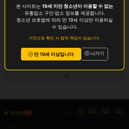
수
영업중
본 사이트는
19세 미만 청소년이 이용할 수 없는
유흥업소 구인·업소 정보를 제공합니다.
와
영업중
청소년 보호법에 따라 만 19세 이상만 이용하실
수 있습니다.
존
영업중
거짓으로 확인 시 법적 책임이 있습니다.
쿨
영업중
나가기
만 19세 이상입니다
인허가 정보 기준이며 실제 영업 상태와 다를 수 있습니다. 정보 제공 목적으로
만 사용됩니다.
목록
경찰
금감원
청소년
여성
밤양갱
112
1332
1388
1366
피해 신고
19+
구인·구직