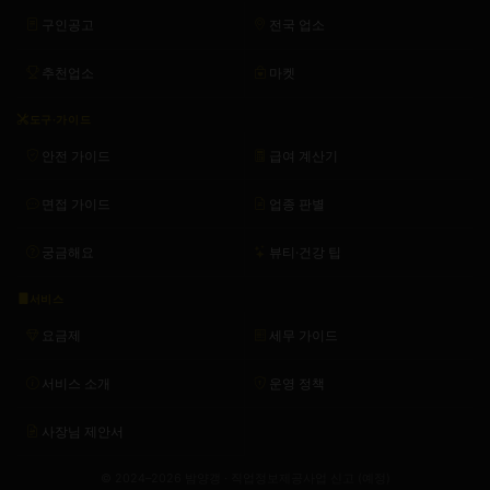
구인공고
전국 업소
추천업소
마켓
도구·가이드
안전 가이드
급여 계산기
면접 가이드
업종 판별
궁금해요
뷰티·건강 팁
서비스
요금제
세무 가이드
서비스 소개
운영 정책
사장님 제안서
© 2024–2026 밤양갱 · 직업정보제공사업 신고 (예정)