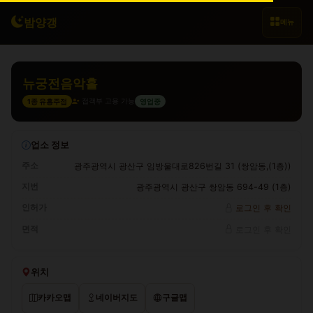
밤양갱
메뉴
뉴궁전음악홀
접객부 고용 가능
1종 유흥주점
영업중
업소 정보
주소
광주광역시 광산구 임방울대로826번길 31 (쌍암동,(1층))
지번
광주광역시 광산구 쌍암동 694-49 (1층)
인허가
로그인 후 확인
면적
로그인 후 확인
위치
카카오맵
네이버지도
구글맵