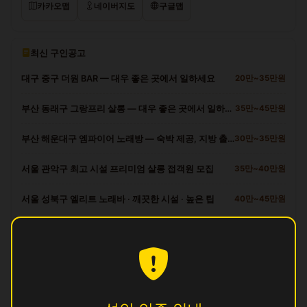
카카오맵
네이버지도
구글맵
최신 구인공고
대구 중구 더원 BAR — 대우 좋은 곳에서 일하세요
20만~35만원
부산 동래구 그랑프리 살롱 — 대우 좋은 곳에서 일하세요
35만~45만원
부산 해운대구 엠파이어 노래방 — 숙박 제공, 지방 출신 환영
30만~35만원
서울 관악구 최고 시설 프리미엄 살롱 접객원 모집
35만~40만원
서울 성북구 엘리트 노래바 · 깨끗한 시설 · 높은 팁
40만~45만원
광산구 다른 업소
달
영업중
뽕
영업중