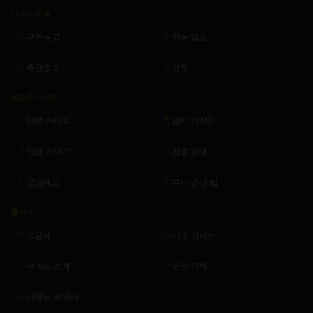
구인·구직
구인공고
전국 업소
추천업소
마켓
도구·가이드
안전 가이드
급여 계산기
면접 가이드
업종 판별
궁금해요
뷰티·건강 팁
서비스
요금제
세무 가이드
서비스 소개
운영 정책
사장님 제안서