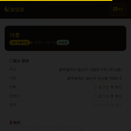
밤양갱
메뉴
야호
접객부 고용 가능
1종 유흥주점
영업중
업소 정보
주소
광주광역시 광산구 사암로 210 (우산동)
지번
광주광역시 광산구 우산동 1583-2
전화
로그인 후 확인
인허가
로그인 후 확인
면적
로그인 후 확인
위치