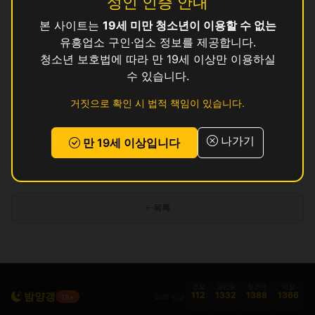
성인 인증 안내
본 사이트는
19세 미만 청소년이 이용할 수 없는
수
영업중
유흥업소 구인·업소 정보를 제공합니다.
와
청소년 보호법에 따라 만 19세 이상만 이용하실
영업중
수 있습니다.
존
영업중
거짓으로 확인 시 법적 책임이 있습니다.
쿨
영업중
나가기
만 19세 이상입니다
인허가 정보 기준이며 실제 영업 상태와 다를 수 있습니다. 정보 제공 목적으로
만 사용됩니다.
목록
경찰
금감원
청소년
여성
밤양갱
112
1332
1388
1366
피해 신고
19+