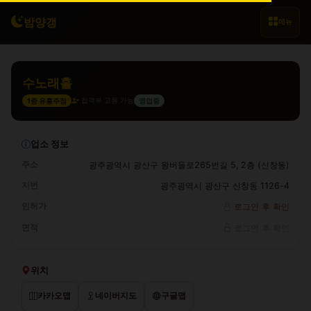
밤양갱
메뉴
수노래홀
접객부 고용 가능
1종 유흥주점
영업중
업소 정보
주소
광주광역시 광산구 왕버들로265번길 5, 2층 (신창동)
지번
광주광역시 광산구 신창동 1126-4
인허가
로그인 후 확인
면적
로그인 후 확인
위치
카카오맵
네이버지도
구글맵