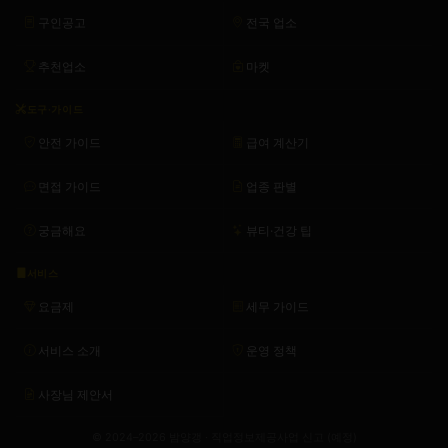
구인공고
전국 업소
추천업소
마켓
도구·가이드
안전 가이드
급여 계산기
면접 가이드
업종 판별
궁금해요
뷰티·건강 팁
서비스
요금제
세무 가이드
서비스 소개
운영 정책
사장님 제안서
© 2024–2026 밤양갱 · 직업정보제공사업 신고 (예정)