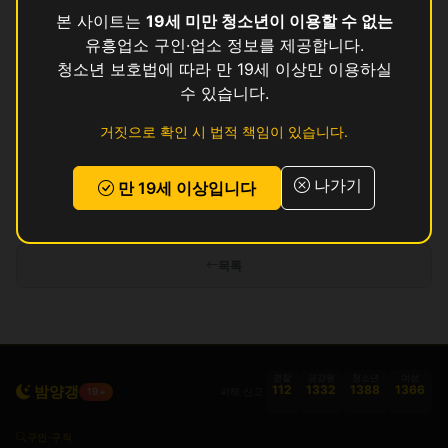
수
영업중
본 사이트는
19세 미만 청소년이 이용할 수 없는
유흥업소 구인·업소 정보를 제공합니다.
와
영업중
청소년 보호법에 따라 만 19세 이상만 이용하실
수 있습니다.
존
영업중
거짓으로 확인 시 법적 책임이 있습니다.
쿨
영업중
나가기
만 19세 이상입니다
인허가 정보 기준이며 실제 영업 상태와 다를 수 있습니다. 정보 제공 목적으로
만 사용됩니다.
목록
경찰
금감원
청소년
여성
밤양갱
112
1332
1388
1366
피해 신고
19+
구인·구직