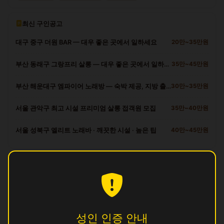
최신 구인공고
대구 중구 더원 BAR — 대우 좋은 곳에서 일하세요
20만~35만원
부산 동래구 그랑프리 살롱 — 대우 좋은 곳에서 일하세요
35만~45만원
부산 해운대구 엠파이어 노래방 — 숙박 제공, 지방 출신 환영
30만~35만원
서울 관악구 최고 시설 프리미엄 살롱 접객원 모집
35만~40만원
서울 성북구 엘리트 노래바 · 깨끗한 시설 · 높은 팁
40만~45만원
광산구 다른 업소
달
영업중
뽕
영업중
성인 인증 안내