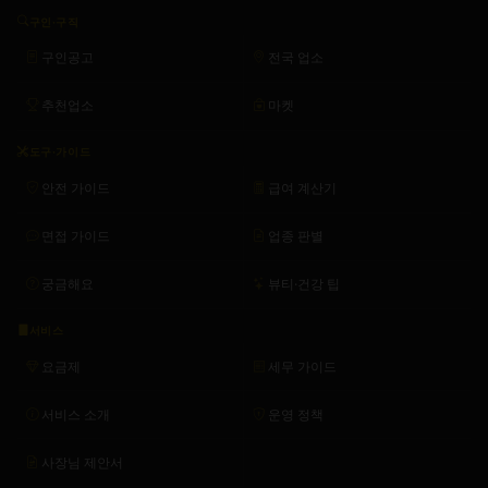
구인·구직
구인공고
전국 업소
추천업소
마켓
도구·가이드
안전 가이드
급여 계산기
면접 가이드
업종 판별
궁금해요
뷰티·건강 팁
서비스
요금제
세무 가이드
서비스 소개
운영 정책
사장님 제안서