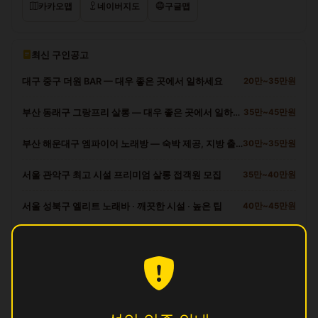
카카오맵
네이버지도
구글맵
최신 구인공고
대구 중구 더원 BAR — 대우 좋은 곳에서 일하세요
20만~35만원
부산 동래구 그랑프리 살롱 — 대우 좋은 곳에서 일하세요
35만~45만원
부산 해운대구 엠파이어 노래방 — 숙박 제공, 지방 출신 환영
30만~35만원
서울 관악구 최고 시설 프리미엄 살롱 접객원 모집
35만~40만원
서울 성북구 엘리트 노래바 · 깨끗한 시설 · 높은 팁
40만~45만원
광산구 다른 업소
달
영업중
뽕
영업중