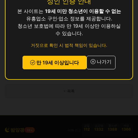
성인 인증 안내
본 사이트는
19세 미만 청소년이 이용할 수 없는
수
영업중
유흥업소 구인·업소 정보를 제공합니다.
와
청소년 보호법에 따라 만 19세 이상만 이용하실
영업중
수 있습니다.
존
영업중
거짓으로 확인 시 법적 책임이 있습니다.
쿨
영업중
나가기
만 19세 이상입니다
인허가 정보 기준이며 실제 영업 상태와 다를 수 있습니다. 정보 제공 목적으로
만 사용됩니다.
목록
경찰
금감원
청소년
여성
밤양갱
112
1332
1388
1366
피해 신고
19+