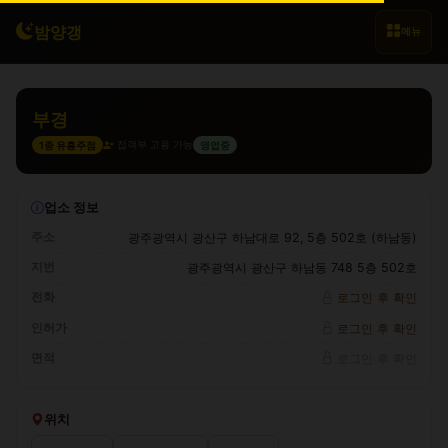
밤양갱
메뉴
부경
접객부 고용 가능
1종 유흥주점
영업중
업소 정보
주소
광주광역시 광산구 하남대로 92, 5층 502호 (하남동)
지번
광주광역시 광산구 하남동 748 5층 502호
전화
로그인 후 확인
인허가
로그인 후 확인
면적
로그인 후 확인
위치