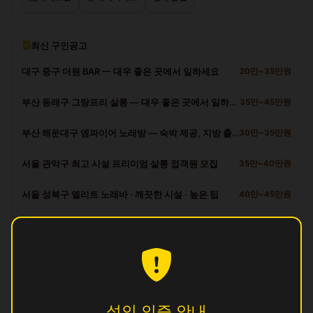
최신 구인공고
대구 중구 더원 BAR — 대우 좋은 곳에서 일하세요
20만~35만원
부산 동래구 그랑프리 살롱 — 대우 좋은 곳에서 일하세요
35만~45만원
부산 해운대구 엠파이어 노래방 — 숙박 제공, 지방 출신 환영
30만~35만원
서울 관악구 최고 시설 프리미엄 살롱 접객원 모집
35만~40만원
서울 성북구 엘리트 노래바 · 깨끗한 시설 · 높은 팁
40만~45만원
광산구 다른 업소
달
영업중
뽕
영업중
성인 인증 안내