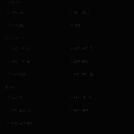
구인·구직
구인공고
전국 업소
추천업소
마켓
도구·가이드
안전 가이드
급여 계산기
면접 가이드
업종 판별
궁금해요
뷰티·건강 팁
서비스
요금제
세무 가이드
서비스 소개
운영 정책
사장님 제안서