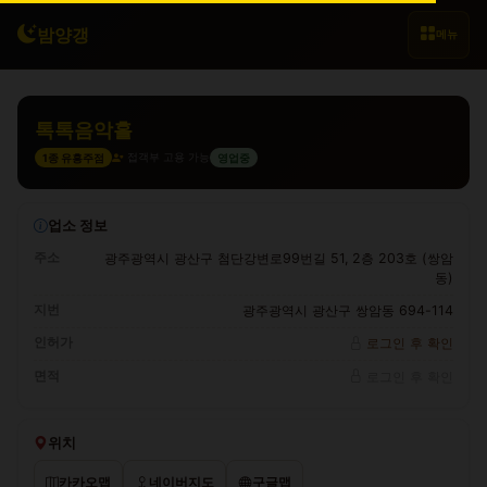
밤양갱
메뉴
톡톡음악홀
접객부 고용 가능
1종 유흥주점
영업중
업소 정보
주소
광주광역시 광산구 첨단강변로99번길 51, 2층 203호 (쌍암
동)
지번
광주광역시 광산구 쌍암동 694-114
인허가
로그인 후 확인
면적
로그인 후 확인
위치
카카오맵
네이버지도
구글맵