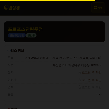
밤양갱
메뉴
프로포즈단란주점
단란주점영업
영업중
업소 정보
주소
부산광역시 해운대구 재송1로20번길 63 (재송동, 지하1층)
지번
부산광역시 해운대구 재송동 1093-9
전화
로그인 후 확인
인허가
로그인 후 확인
면적
로그인 후 확인
등급
기타