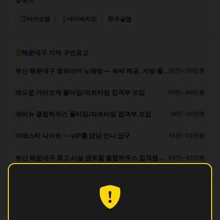
위치
카카오맵
네이버지도
구글맵
해운대구 지역 구인공고
부산 해운대구 엠파이어 노래방 — 숙박 제공, 지방 출신 환영
30만~35만원
레드문 가라오케 풀타임/파트타임 접객부 모집
30만~40만원
에비뉴 클럽하우스 풀타임/파트타임 접객부 모집
15만~25만원
마제스티 나이트 — VIP룸 담당 언니 급구
18만~23만원
부산 해운대구 최고 시설 센트럴 클럽하우스 접객원 모집
30만~45만원
해운대구 다른 업소
빈
영업중