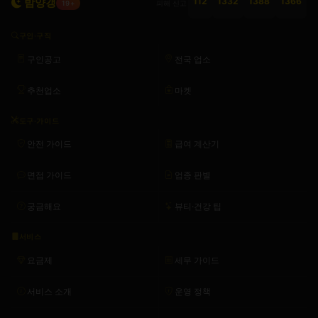
밤양갱
112
1332
1388
1366
피해 신고
19+
구인·구직
구인공고
전국 업소
추천업소
마켓
도구·가이드
안전 가이드
급여 계산기
면접 가이드
업종 판별
궁금해요
뷰티·건강 팁
서비스
요금제
세무 가이드
서비스 소개
운영 정책