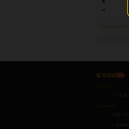
몽
미
인허가 정보 기준
밤양갱
19+
구인·구직
구인공
도구·가이드
안전 가
궁금해