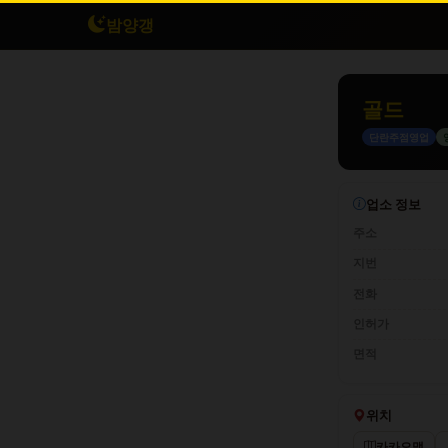
밤양갱
골드
단란주점영업
업소 정보
주소
지번
전화
인허가
면적
위치
카카오맵