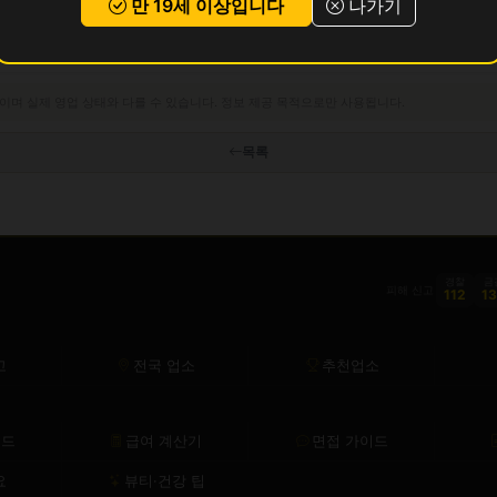
만 19세 이상입니다
나가기
이며 실제 영업 상태와 다를 수 있습니다. 정보 제공 목적으로만 사용됩니다.
목록
경찰
금
피해 신고
112
1
고
전국 업소
추천업소
이드
급여 계산기
면접 가이드
요
뷰티·건강 팁