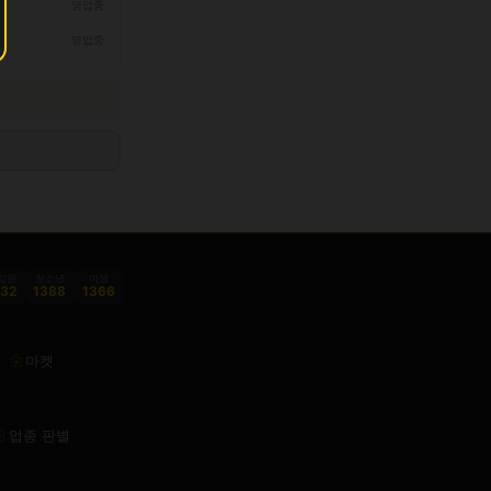
영업중
영업중
감원
청소년
여성
332
1388
1366
마켓
업종 판별