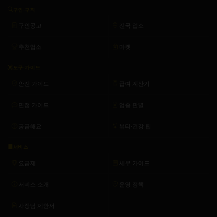
구인·구직
구인공고
전국 업소
추천업소
마켓
도구·가이드
안전 가이드
급여 계산기
면접 가이드
업종 판별
궁금해요
뷰티·건강 팁
서비스
요금제
세무 가이드
서비스 소개
운영 정책
사장님 제안서