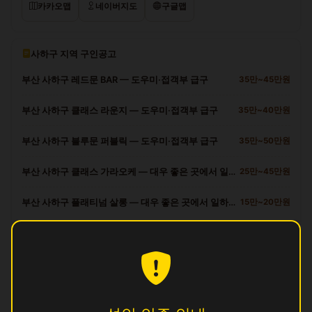
카카오맵
네이버지도
구글맵
사하구 지역 구인공고
부산 사하구 레드문 BAR — 도우미·접객부 급구
35만~45만원
부산 사하구 클래스 라운지 — 도우미·접객부 급구
35만~40만원
부산 사하구 블루문 퍼블릭 — 도우미·접객부 급구
35만~50만원
부산 사하구 클래스 가라오케 — 대우 좋은 곳에서 일하세요
25만~45만원
부산 사하구 플래티넘 살롱 — 대우 좋은 곳에서 일하세요
15만~20만원
사하구 다른 업소
궁
영업중
꽃
영업중