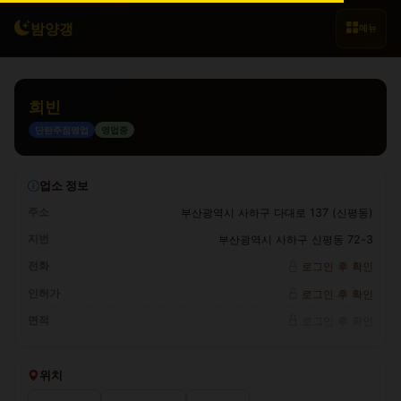
밤양갱
메뉴
희빈
단란주점영업
영업중
업소 정보
주소
부산광역시 사하구 다대로 137 (신평동)
지번
부산광역시 사하구 신평동 72-3
전화
로그인 후 확인
인허가
로그인 후 확인
면적
로그인 후 확인
위치