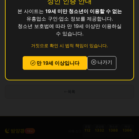
성인 인증 안내
본 사이트는
19세 미만 청소년이 이용할 수 없는
린
영업중
유흥업소 구인·업소 정보를 제공합니다.
몽
청소년 보호법에 따라 만 19세 이상만 이용하실
영업중
수 있습니다.
몽
영업중
거짓으로 확인 시 법적 책임이 있습니다.
미
영업중
나가기
만 19세 이상입니다
인허가 정보 기준이며 실제 영업 상태와 다를 수 있습니다. 정보 제공 목적으로
만 사용됩니다.
목록
경찰
금감원
청소년
여성
밤양갱
112
1332
1388
1366
피해 신고
19+