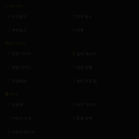
구인·구직
구인공고
전국 업소
추천업소
마켓
도구·가이드
안전 가이드
급여 계산기
면접 가이드
업종 판별
궁금해요
뷰티·건강 팁
서비스
요금제
세무 가이드
서비스 소개
운영 정책
사장님 제안서