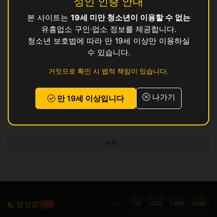
성인 인증 안내
본 사이트는
19세 미만 청소년이 이용할 수 없는
퀸
영업중
유흥업소 구인·업소 정보를 제공합니다.
판
청소년 보호법에 따라 만 19세 이상만 이용하실
영업중
수 있습니다.
필
영업중
거짓으로 확인 시 법적 책임이 있습니다.
가림
영업중
나가기
만 19세 이상입니다
인허가 정보 기준이며 실제 영업 상태와 다를 수 있습니다. 정보 제공 목적으로
만 사용됩니다.
목록
경찰
금감원
청소년
여성
밤양갱
112
1332
1388
1366
피해 신고
19+