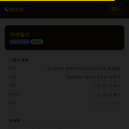
밤양갱
메뉴
에메랄드
단란주점영업
영업중
업소 정보
주소
부산광역시 동래구 아시아드대로 249 (온천동)
지번
부산광역시 동래구 온천동 1276-1
전화
로그인 후 확인
인허가
로그인 후 확인
면적
로그인 후 확인
위치