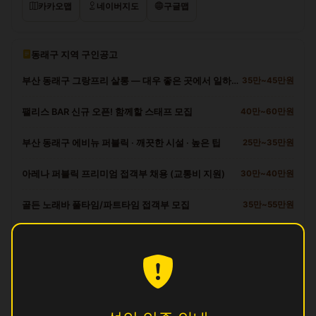
카카오맵
네이버지도
구글맵
동래구 지역 구인공고
부산 동래구 그랑프리 살롱 — 대우 좋은 곳에서 일하세요
35만~45만원
팰리스 BAR 신규 오픈! 함께할 스태프 모집
40만~60만원
부산 동래구 에비뉴 퍼블릭 · 깨끗한 시설 · 높은 팁
25만~35만원
아레나 퍼블릭 프리미엄 접객부 채용 (교통비 지원)
30만~40만원
골든 노래바 풀타임/파트타임 접객부 모집
35만~55만원
동래구 다른 업소
벤
영업중
빈
영업중