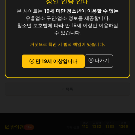
성인 인증 안내
본 사이트는
19세 미만 청소년이 이용할 수 없는
귀빈
영업중
유흥업소 구인·업소 정보를 제공합니다.
긴쟈
청소년 보호법에 따라 만 19세 이상만 이용하실
영업중
수 있습니다.
다인
영업중
거짓으로 확인 시 법적 책임이 있습니다.
단지
영업중
나가기
만 19세 이상입니다
인허가 정보 기준이며 실제 영업 상태와 다를 수 있습니다. 정보 제공 목적으로
만 사용됩니다.
목록
경찰
금감원
청소년
여성
밤양갱
112
1332
1388
1366
피해 신고
19+