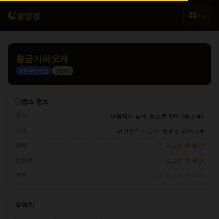
밤양갱
메뉴
황금가라오케
단란주점영업
영업중
업소 정보
주소
부산광역시 남구 용호로 145 (용호동)
지번
부산광역시 남구 용호동 394-54
전화
로그인 후 확인
인허가
로그인 후 확인
면적
로그인 후 확인
위치