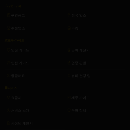
구인·구직
구인공고
전국 업소
추천업소
마켓
도구·가이드
안전 가이드
급여 계산기
면접 가이드
업종 판별
궁금해요
뷰티·건강 팁
서비스
요금제
세무 가이드
서비스 소개
운영 정책
사장님 제안서