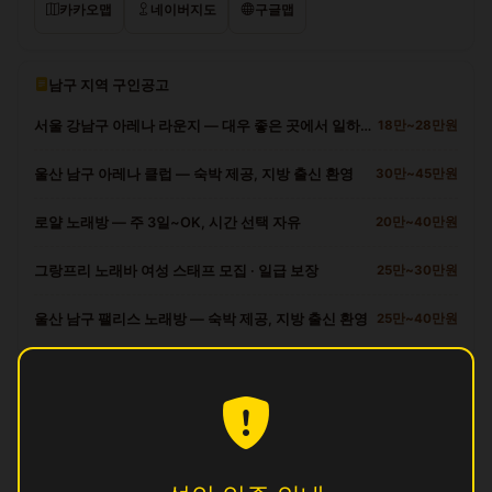
카카오맵
네이버지도
구글맵
남구 지역 구인공고
서울 강남구 아레나 라운지 — 대우 좋은 곳에서 일하세요
18만~28만원
울산 남구 아레나 클럽 — 숙박 제공, 지방 출신 환영
30만~45만원
로얄 노래방 — 주 3일~OK, 시간 선택 자유
20만~40만원
그랑프리 노래바 여성 스태프 모집 · 일급 보장
25만~30만원
울산 남구 팰리스 노래방 — 숙박 제공, 지방 출신 환영
25만~40만원
남구 다른 업소
궁
영업중
길
영업중