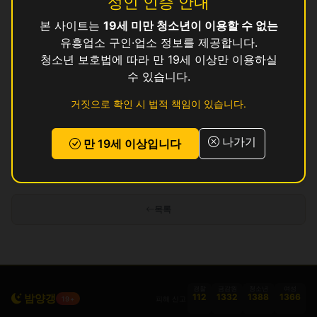
성인 인증 안내
본 사이트는
19세 미만 청소년이 이용할 수 없는
귀빈
영업중
유흥업소 구인·업소 정보를 제공합니다.
긴쟈
청소년 보호법에 따라 만 19세 이상만 이용하실
영업중
수 있습니다.
다인
영업중
거짓으로 확인 시 법적 책임이 있습니다.
단지
영업중
나가기
만 19세 이상입니다
인허가 정보 기준이며 실제 영업 상태와 다를 수 있습니다. 정보 제공 목적으로
만 사용됩니다.
목록
경찰
금감원
청소년
여성
밤양갱
112
1332
1388
1366
피해 신고
19+