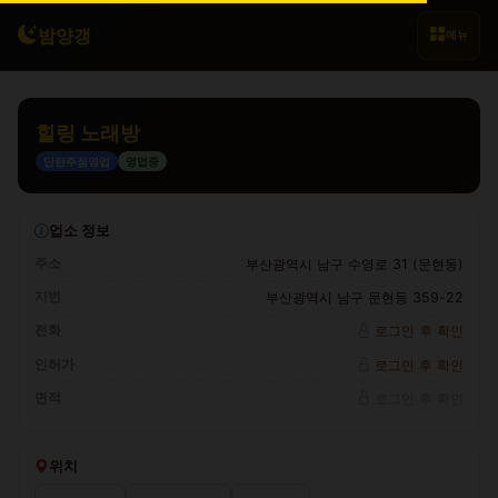
밤양갱
메뉴
힐링 노래방
단란주점영업
영업중
업소 정보
주소
부산광역시 남구 수영로 31 (문현동)
지번
부산광역시 남구 문현동 359-22
전화
로그인 후 확인
인허가
로그인 후 확인
면적
로그인 후 확인
위치