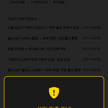
카카오맵
네이버지도
구글맵
남구 지역 구인공고
서울 강남구 아레나 라운지 — 대우 좋은 곳에서 일하세요
18만~28만원
울산 남구 아레나 클럽 — 숙박 제공, 지방 출신 환영
30만~45만원
로얄 노래방 — 주 3일~OK, 시간 선택 자유
20만~40만원
그랑프리 노래바 여성 스태프 모집 · 일급 보장
25만~30만원
울산 남구 팰리스 노래방 — 숙박 제공, 지방 출신 환영
25만~40만원
남구 다른 업소
궁
영업중
길
영업중