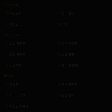
구인·구직
구인공고
전국 업소
추천업소
마켓
도구·가이드
안전 가이드
급여 계산기
면접 가이드
업종 판별
궁금해요
뷰티·건강 팁
서비스
요금제
세무 가이드
서비스 소개
운영 정책
사장님 제안서