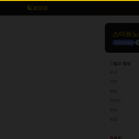
밤양갱
스마트노
단란주점영업
업소 정보
주소
지번
전화
인허가
면적
등급
위치