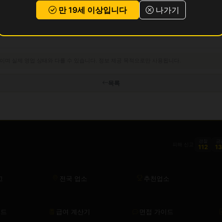
만 19세 이상입니다
나가기
이며 실제 영업 상태와 다를 수 있습니다. 정보 제공 목적으로만 사용됩니다.
목록
경찰
금
피해 신고
112
1
고
전국 업소
추천업소
이드
급여 계산기
면접 가이드