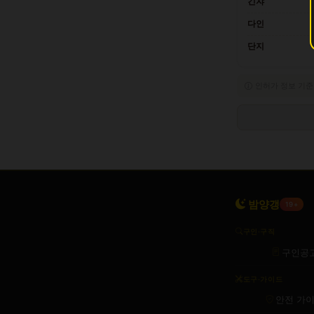
긴쟈
다인
단지
인허가 정보 기준
밤양갱
19+
구인·구직
구인공
도구·가이드
안전 가