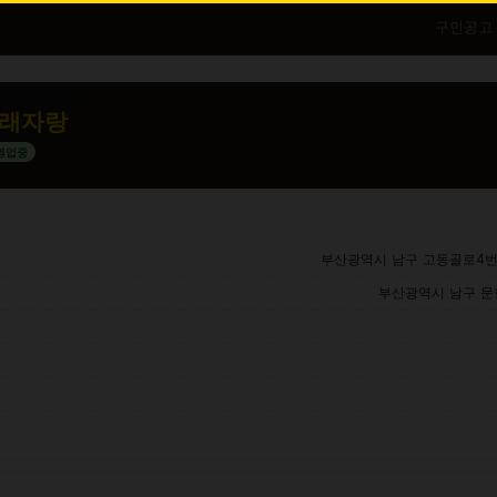
구인공고
래자랑
영업중
부산광역시 남구 고동골로4번길
부산광역시 남구 문현