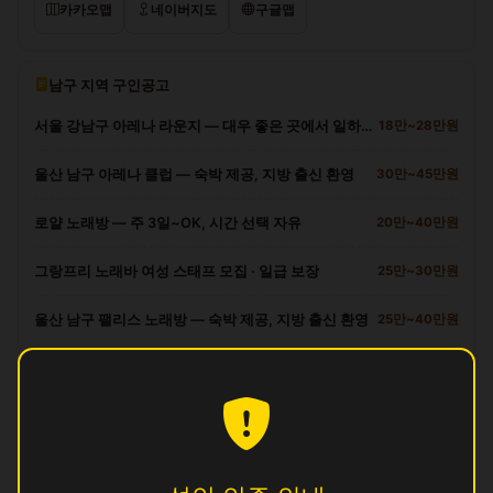
카카오맵
네이버지도
구글맵
남구 지역 구인공고
서울 강남구 아레나 라운지 — 대우 좋은 곳에서 일하세요
18만~28만원
울산 남구 아레나 클럽 — 숙박 제공, 지방 출신 환영
30만~45만원
로얄 노래방 — 주 3일~OK, 시간 선택 자유
20만~40만원
그랑프리 노래바 여성 스태프 모집 · 일급 보장
25만~30만원
울산 남구 팰리스 노래방 — 숙박 제공, 지방 출신 환영
25만~40만원
남구 다른 업소
궁
영업중
길
영업중