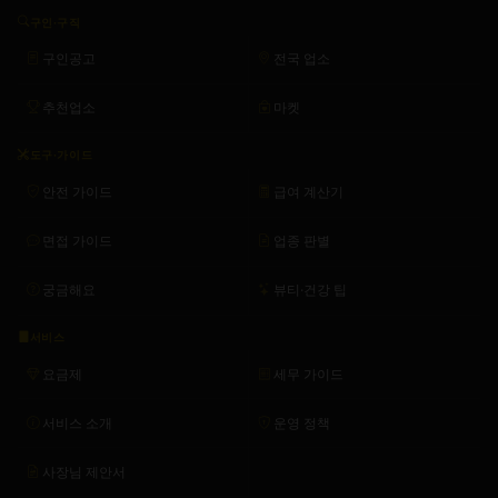
구인·구직
구인공고
전국 업소
추천업소
마켓
도구·가이드
안전 가이드
급여 계산기
면접 가이드
업종 판별
궁금해요
뷰티·건강 팁
서비스
요금제
세무 가이드
서비스 소개
운영 정책
사장님 제안서