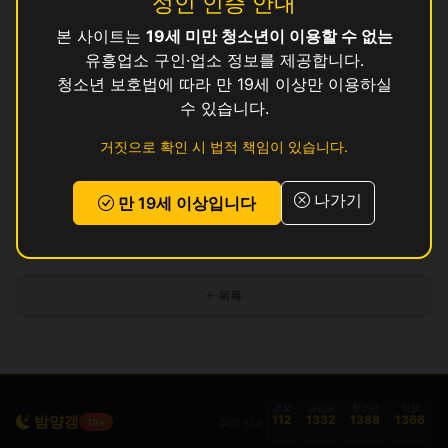
성인 인증 안내
본 사이트는
19세 미만 청소년이 이용할 수 없는
귀빈
영업중
유흥업소 구인·업소 정보를 제공합니다.
긴쟈
청소년 보호법에 따라 만 19세 이상만 이용하실
영업중
수 있습니다.
다인
영업중
거짓으로 확인 시 법적 책임이 있습니다.
단지
영업중
나가기
만 19세 이상입니다
인허가 정보 기준이며 실제 영업 상태와 다를 수 있습니다. 정보 제공 목적으로
만 사용됩니다.
목록
경찰
금감원
청소년
여성
밤양갱
112
1332
1388
1366
피해 신고
19+