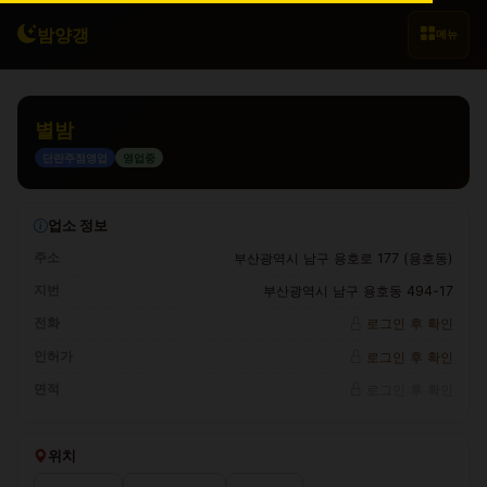
밤양갱
메뉴
별밤
단란주점영업
영업중
업소 정보
주소
부산광역시 남구 용호로 177 (용호동)
지번
부산광역시 남구 용호동 494-17
전화
로그인 후 확인
인허가
로그인 후 확인
면적
로그인 후 확인
위치