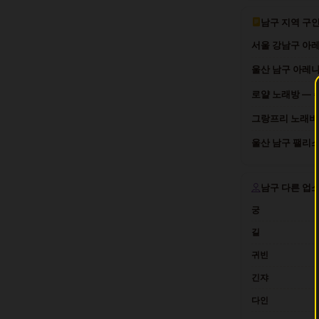
남구 지역 구
서울 강남구 아레
울산 남구 아레나
로얄 노래방 — 주
그랑프리 노래바 
울산 남구 팰리스
남구 다른 업
궁
길
귀빈
긴쟈
다인