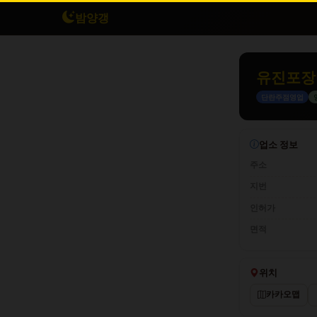
밤양갱
유진포장
단란주점영업
업소 정보
주소
지번
인허가
면적
위치
카카오맵