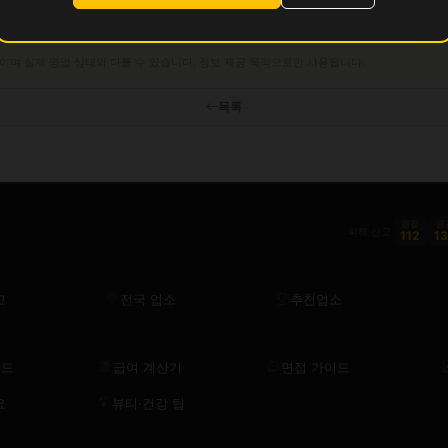
이며 실제 영업 상태와 다를 수 있습니다. 정보 제공 목적으로만 사용됩니다.
목록
경찰
금
피해 신고
112
1
고
전국 업소
추천업소
이드
급여 계산기
면접 가이드
요
뷰티·건강 팁