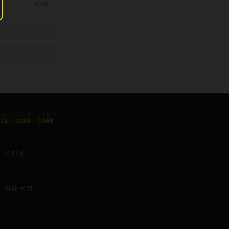
영업중
감원
청소년
여성
332
1388
1366
마켓
업종 판별