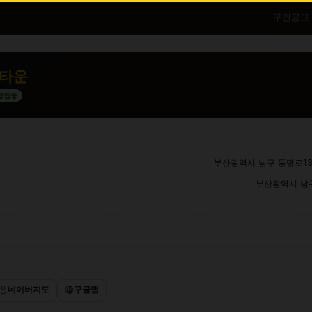
구인공고
타운
영업중
부산광역시 남구 동명로13
부산광역시 남구
네이버지도
구글맵