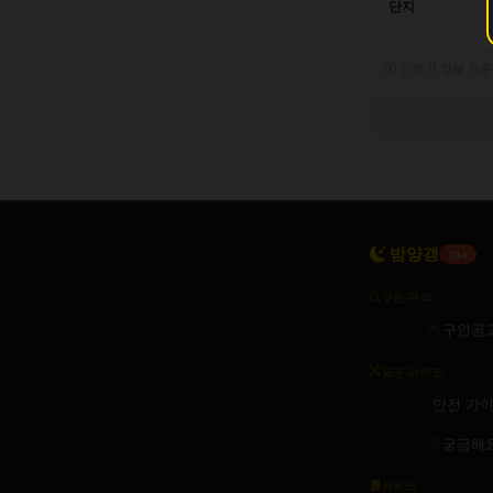
단지
인허가 정보 기준
밤양갱
19+
구인·구직
구인공
도구·가이드
안전 가
궁금해
서비스