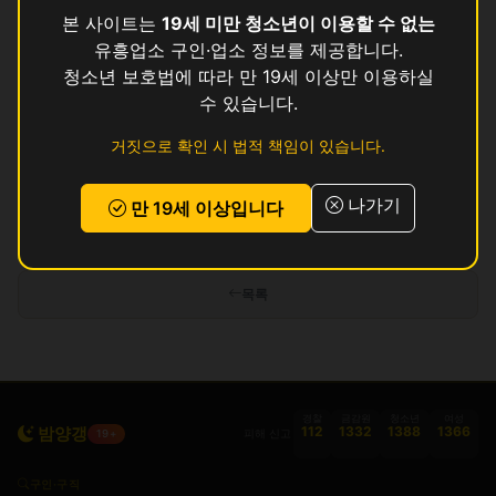
뻥
영업중
본 사이트는
19세 미만 청소년이 이용할 수 없는
유흥업소 구인·업소 정보를 제공합니다.
영
영업중
청소년 보호법에 따라 만 19세 이상만 이용하실
수 있습니다.
강남
영업중
거짓으로 확인 시 법적 책임이 있습니다.
고은
영업중
나가기
만 19세 이상입니다
인허가 정보 기준이며 실제 영업 상태와 다를 수 있습니다. 정보 제공 목적으로
만 사용됩니다.
목록
경찰
금감원
청소년
여성
밤양갱
112
1332
1388
1366
피해 신고
19+
구인·구직