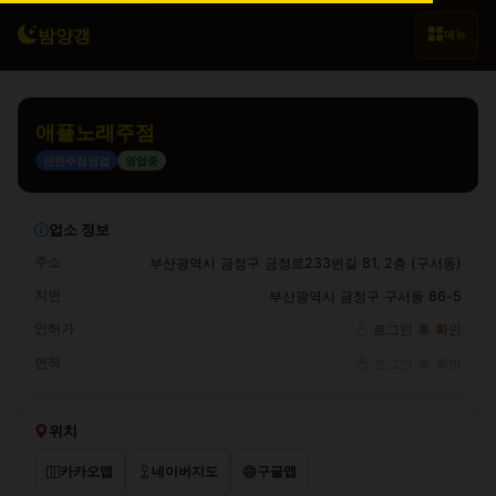
밤양갱
메뉴
애플노래주점
단란주점영업
영업중
업소 정보
주소
부산광역시 금정구 금정로233번길 81, 2층 (구서동)
지번
부산광역시 금정구 구서동 86-5
인허가
로그인 후 확인
면적
로그인 후 확인
위치
카카오맵
네이버지도
구글맵