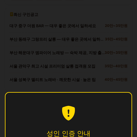
최신 구인공고
대구 중구 더원 BAR — 대우 좋은 곳에서 일하세요
20만~35만원
부산 동래구 그랑프리 살롱 — 대우 좋은 곳에서 일하세요
35만~45만원
부산 해운대구 엠파이어 노래방 — 숙박 제공, 지방 출신 환영
30만~35만원
서울 관악구 최고 시설 프리미엄 살롱 접객원 모집
35만~40만원
서울 성북구 엘리트 노래바 · 깨끗한 시설 · 높은 팁
40만~45만원
금정구 다른 업소
궁
영업중
꿀
영업중
성인 인증 안내