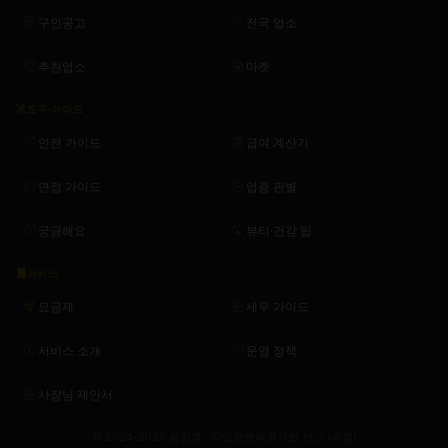
구인공고
전국 업소
추천업소
마켓
도구·가이드
안전 가이드
급여 계산기
면접 가이드
업종 판별
궁금해요
뷰티·건강 팁
서비스
요금제
세무 가이드
서비스 소개
운영 정책
사장님 제안서
© 2024–2026 밤양갱 · 직업정보제공사업 신고 (예정)