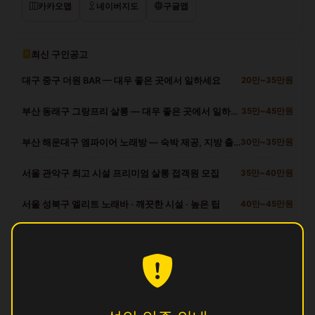
카카오맵
네이버지도
구글맵
최신 구인공고
대구 중구 더원 BAR — 대우 좋은 곳에서 일하세요
20만~35만원
부산 동래구 그랑프리 살롱 — 대우 좋은 곳에서 일하세요
35만~45만원
부산 해운대구 엠파이어 노래방 — 숙박 제공, 지방 출신 환영
30만~35만원
서울 관악구 최고 시설 프리미엄 살롱 접객원 모집
35만~40만원
서울 성북구 엘리트 노래바 · 깨끗한 시설 · 높은 팁
40만~45만원
금정구 다른 업소
궁
영업중
꿀
영업중