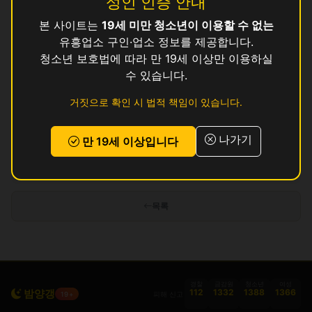
성인 인증 안내
본 사이트는
19세 미만 청소년이 이용할 수 없는
뻥
영업중
유흥업소 구인·업소 정보를 제공합니다.
영
청소년 보호법에 따라 만 19세 이상만 이용하실
영업중
수 있습니다.
강남
영업중
거짓으로 확인 시 법적 책임이 있습니다.
고은
영업중
나가기
만 19세 이상입니다
인허가 정보 기준이며 실제 영업 상태와 다를 수 있습니다. 정보 제공 목적으로
만 사용됩니다.
목록
경찰
금감원
청소년
여성
밤양갱
112
1332
1388
1366
피해 신고
19+