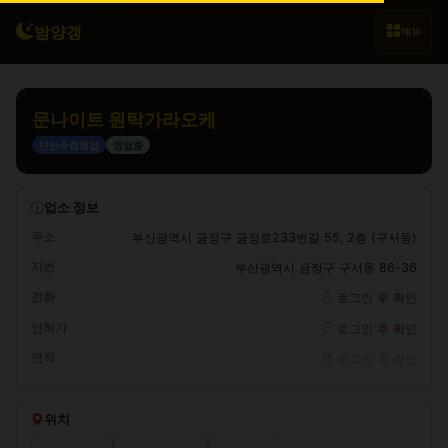
밤양갱
메뉴
문나이트 원탁가라오케
단란주점영업
영업중
업소 정보
주소
부산광역시 금정구 금정로233번길 55, 2층 (구서동)
지번
부산광역시 금정구 구서동 86-36
전화
로그인 후 확인
인허가
로그인 후 확인
면적
로그인 후 확인
위치