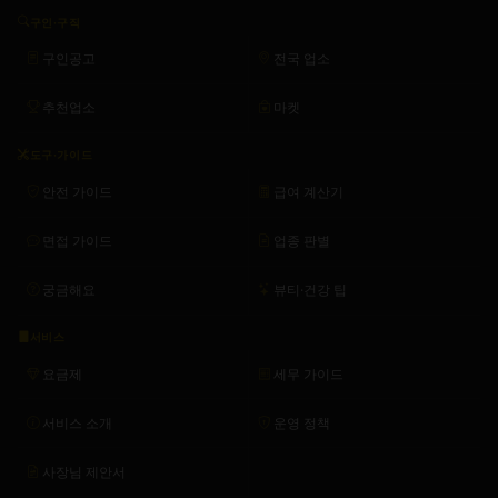
구인·구직
구인공고
전국 업소
추천업소
마켓
도구·가이드
안전 가이드
급여 계산기
면접 가이드
업종 판별
궁금해요
뷰티·건강 팁
서비스
요금제
세무 가이드
서비스 소개
운영 정책
사장님 제안서