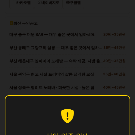
카카오맵
네이버지도
구글맵
최신 구인공고
대구 중구 더원 BAR — 대우 좋은 곳에서 일하세요
20만~35만원
부산 동래구 그랑프리 살롱 — 대우 좋은 곳에서 일하세요
35만~45만원
부산 해운대구 엠파이어 노래방 — 숙박 제공, 지방 출신 환영
30만~35만원
서울 관악구 최고 시설 프리미엄 살롱 접객원 모집
35만~40만원
서울 성북구 엘리트 노래바 · 깨끗한 시설 · 높은 팁
40만~45만원
금정구 다른 업소
궁
영업중
꿀
영업중