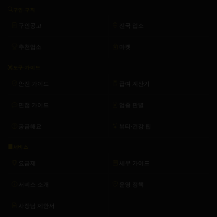
구인·구직
구인공고
전국 업소
추천업소
마켓
도구·가이드
안전 가이드
급여 계산기
면접 가이드
업종 판별
궁금해요
뷰티·건강 팁
서비스
요금제
세무 가이드
서비스 소개
운영 정책
사장님 제안서