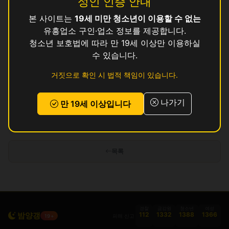
성인 인증 안내
본 사이트는
19세 미만 청소년이 이용할 수 없는
뻥
영업중
유흥업소 구인·업소 정보를 제공합니다.
영
청소년 보호법에 따라 만 19세 이상만 이용하실
영업중
수 있습니다.
강남
영업중
거짓으로 확인 시 법적 책임이 있습니다.
고은
영업중
나가기
만 19세 이상입니다
인허가 정보 기준이며 실제 영업 상태와 다를 수 있습니다. 정보 제공 목적으로
만 사용됩니다.
목록
경찰
금감원
청소년
여성
밤양갱
112
1332
1388
1366
피해 신고
19+