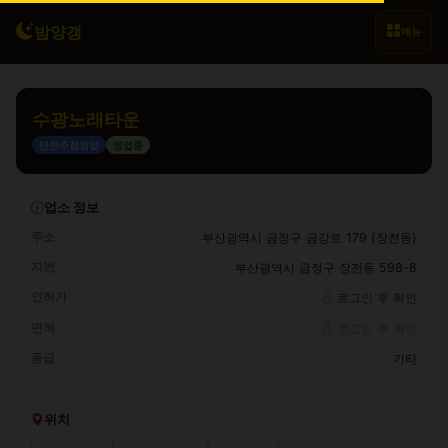
밤양갱
메뉴
수광노래타운
단란주점영업
영업중
업소 정보
주소
부산광역시 금정구 금강로 179 (장전동)
지번
부산광역시 금정구 장전동 598-8
인허가
로그인 후 확인
면적
로그인 후 확인
등급
기타
위치