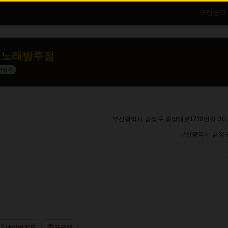
구인공고
 노래방주점
영업중
부산광역시 금정구 중앙대로1719번길 30,
부산광역시 금정구
네이버지도
구글맵