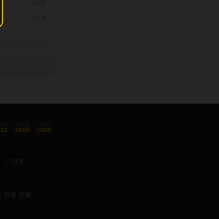
영업중
영업중
감원
청소년
여성
332
1388
1366
마켓
업종 판별