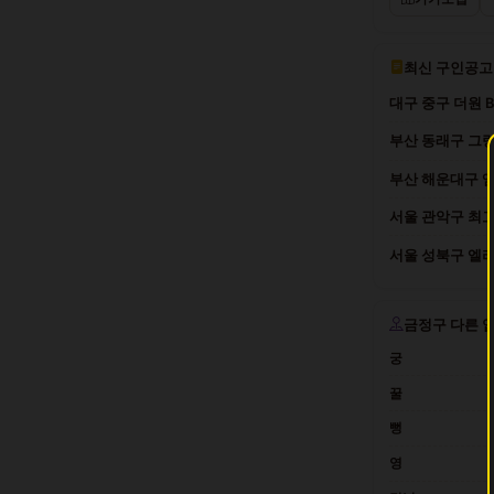
최신 구인공고
대구 중구 더원 
부산 동래구 그랑
부산 해운대구 엠
서울 관악구 최고
서울 성북구 엘리트
금정구 다른 
궁
꿀
뻥
영