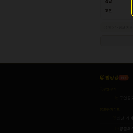
강남
고은
인허가 정보 기준
밤양갱
19+
구인·구직
구인공
도구·가이드
안전 가
궁금해