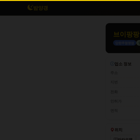
밤양갱
브이팡팡
단란주점영업
업소 정보
주소
지번
전화
인허가
면적
위치
카카오맵