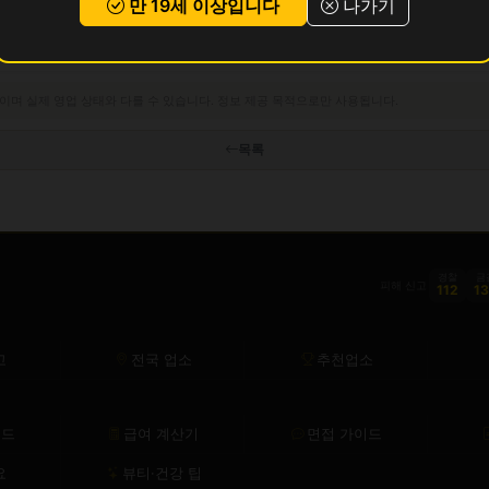
만 19세 이상입니다
나가기
이며 실제 영업 상태와 다를 수 있습니다. 정보 제공 목적으로만 사용됩니다.
목록
경찰
금
피해 신고
112
1
고
전국 업소
추천업소
이드
급여 계산기
면접 가이드
요
뷰티·건강 팁