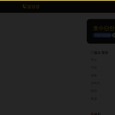
밤양갱
호수단란
단란주점영업
업소 정보
주소
지번
전화
인허가
면적
등급
위치