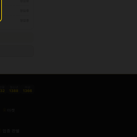
영업중
영업중
영업중
감원
청소년
여성
332
1388
1366
마켓
업종 판별