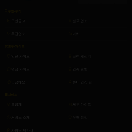
구인·구직
구인공고
전국 업소
추천업소
마켓
도구·가이드
안전 가이드
급여 계산기
면접 가이드
업종 판별
궁금해요
뷰티·건강 팁
서비스
요금제
세무 가이드
서비스 소개
운영 정책
사장님 제안서