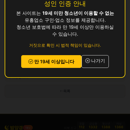
성인 인증 안내
수
영업중
본 사이트는
19세 미만 청소년이 이용할 수 없는
앤
영업중
유흥업소 구인·업소 정보를 제공합니다.
청소년 보호법에 따라 만 19세 이상만 이용하실
킹
영업중
수 있습니다.
톰
영업중
거짓으로 확인 시 법적 책임이 있습니다.
현
영업중
나가기
만 19세 이상입니다
인허가 정보 기준이며 실제 영업 상태와 다를 수 있습니다. 정보 제공 목적으로
만 사용됩니다.
목록
경찰
금감원
청소년
여성
밤양갱
112
1332
1388
1366
피해 신고
19+