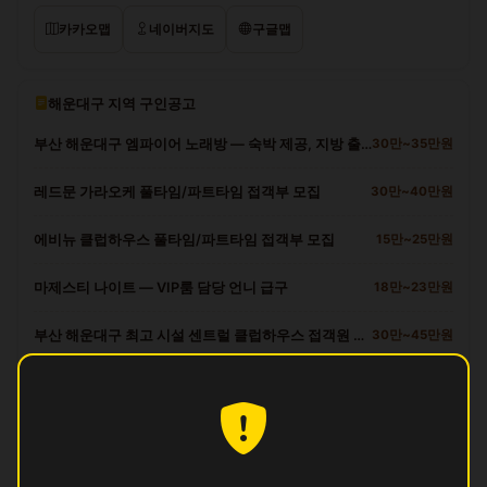
카카오맵
네이버지도
구글맵
해운대구 지역 구인공고
부산 해운대구 엠파이어 노래방 — 숙박 제공, 지방 출신 환영
30만~35만원
레드문 가라오케 풀타임/파트타임 접객부 모집
30만~40만원
에비뉴 클럽하우스 풀타임/파트타임 접객부 모집
15만~25만원
마제스티 나이트 — VIP룸 담당 언니 급구
18만~23만원
부산 해운대구 최고 시설 센트럴 클럽하우스 접객원 모집
30만~45만원
해운대구 다른 업소
빈
영업중