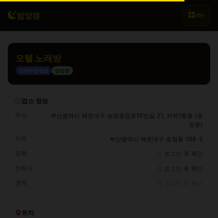
밤양갱
메뉴
모텔 노래방
단란주점영업
영업중
업소 정보
주소
부산광역시 해운대구 송정중앙로15번길 21, 지하1층층 (송
정동)
지번
부산광역시 해운대구 송정동 198-2
전화
로그인 후 확인
인허가
로그인 후 확인
면적
로그인 후 확인
위치