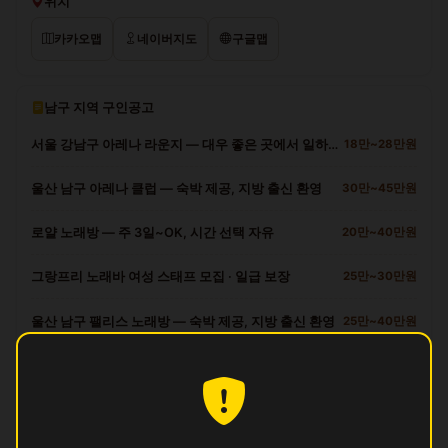
위치
카카오맵
네이버지도
구글맵
남구 지역 구인공고
서울 강남구 아레나 라운지 — 대우 좋은 곳에서 일하세요
18만~28만원
울산 남구 아레나 클럽 — 숙박 제공, 지방 출신 환영
30만~45만원
로얄 노래방 — 주 3일~OK, 시간 선택 자유
20만~40만원
그랑프리 노래바 여성 스태프 모집 · 일급 보장
25만~30만원
울산 남구 팰리스 노래방 — 숙박 제공, 지방 출신 환영
25만~40만원
남구 다른 업소
궁
영업중