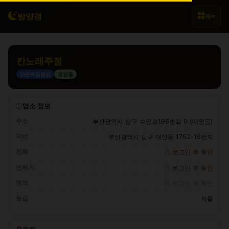
밤양갱
메뉴
칸노래주점
단란주점영업
영업중
업소 정보
주소
부산광역시 남구 수영로196번길 9 (대연동)
지번
부산광역시 남구 대연동 1752-16번지
전화
로그인 후 확인
인허가
로그인 후 확인
면적
로그인 후 확인
등급
자율