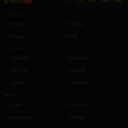
밤양갱
112
1332
1388
1366
피해 신고
19+
구인·구직
구인공고
전국 업소
추천업소
마켓
도구·가이드
안전 가이드
급여 계산기
면접 가이드
업종 판별
궁금해요
뷰티·건강 팁
서비스
요금제
세무 가이드
서비스 소개
운영 정책