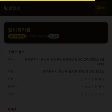
밤양갱
메뉴
텔미음악홀
접객부 고용 가능
1종 유흥주점
영업중
업소 정보
주소
광주광역시 광산구 첨단중앙로106번길 60, 2층 202호 (월
계동)
지번
광주광역시 광산구 월계동 892-2 2층 202호
전화
로그인 후 확인
인허가
로그인 후 확인
면적
로그인 후 확인
위치