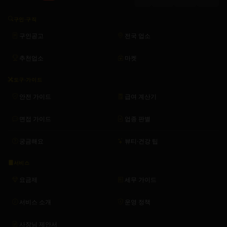
구인·구직
구인공고
전국 업소
추천업소
마켓
도구·가이드
안전 가이드
급여 계산기
면접 가이드
업종 판별
궁금해요
뷰티·건강 팁
서비스
요금제
세무 가이드
서비스 소개
운영 정책
사장님 제안서