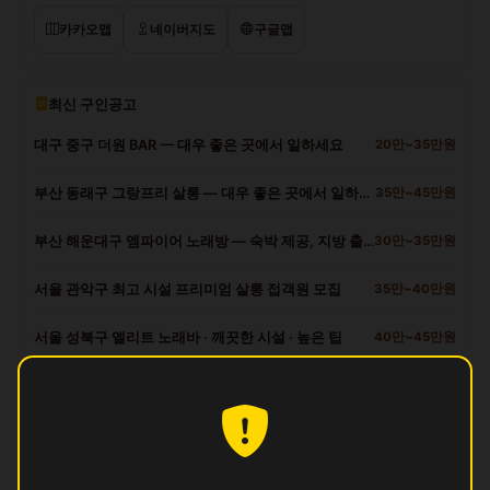
카카오맵
네이버지도
구글맵
최신 구인공고
대구 중구 더원 BAR — 대우 좋은 곳에서 일하세요
20만~35만원
부산 동래구 그랑프리 살롱 — 대우 좋은 곳에서 일하세요
35만~45만원
부산 해운대구 엠파이어 노래방 — 숙박 제공, 지방 출신 환영
30만~35만원
서울 관악구 최고 시설 프리미엄 살롱 접객원 모집
35만~40만원
서울 성북구 엘리트 노래바 · 깨끗한 시설 · 높은 팁
40만~45만원
광산구 다른 업소
달
영업중