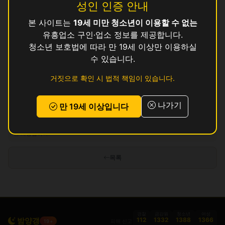
성인 인증 안내
뽕
영업중
본 사이트는
19세 미만 청소년이 이용할 수 없는
수
영업중
유흥업소 구인·업소 정보를 제공합니다.
청소년 보호법에 따라 만 19세 이상만 이용하실
와
영업중
수 있습니다.
존
영업중
거짓으로 확인 시 법적 책임이 있습니다.
쿨
영업중
나가기
만 19세 이상입니다
인허가 정보 기준이며 실제 영업 상태와 다를 수 있습니다. 정보 제공 목적으로
만 사용됩니다.
목록
경찰
금감원
청소년
여성
밤양갱
112
1332
1388
1366
피해 신고
19+