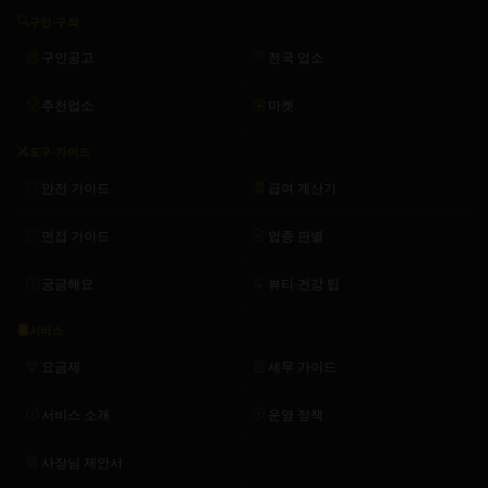
구인·구직
구인공고
전국 업소
추천업소
마켓
도구·가이드
안전 가이드
급여 계산기
면접 가이드
업종 판별
궁금해요
뷰티·건강 팁
서비스
요금제
세무 가이드
서비스 소개
운영 정책
사장님 제안서