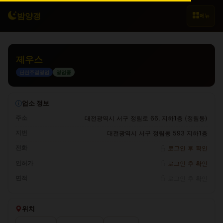
밤양갱
메뉴
제우스
단란주점영업
영업중
업소 정보
주소
대전광역시 서구 정림로 66, 지하1층 (정림동)
지번
대전광역시 서구 정림동 593 지하1층
전화
로그인 후 확인
인허가
로그인 후 확인
면적
로그인 후 확인
위치