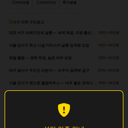
카카오맵
네이버지도
구글맵
서구 지역 구인공고
대전 서구 프레지던트 살롱 — 숙박 제공, 지방 출신 환영
20만~25만원
서울 강서구 최고 시설 카리스마 살롱 접객원 모집
18만~38만원
로얄 클럽 — 경력 무관, 높은 대우 보장
18만~33만원
대구 달서구 무드인 라운지 — 도우미·접객부 급구
30만~50만원
서울 강서구 레드문 클럽하우스 — 대우 좋은 곳에서 일하세요
18만~28만원
서구 다른 업소
궁
영업중
궁
영업중