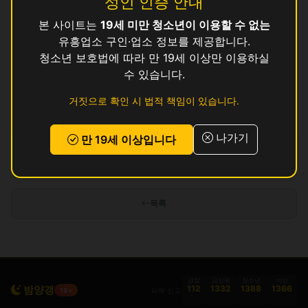
성인 인증 안내
본 사이트는
19세 미만 청소년이 이용할 수 없는
달
영업중
유흥업소 구인·업소 정보를 제공합니다.
별
청소년 보호법에 따라 만 19세 이상만 이용하실
영업중
수 있습니다.
봉
영업중
거짓으로 확인 시 법적 책임이 있습니다.
션
영업중
나가기
만 19세 이상입니다
인허가 정보 기준이며 실제 영업 상태와 다를 수 있습니다. 정보 제공 목적으로
만 사용됩니다.
목록
경찰
금감원
청소년
여성
밤양갱
112
1332
1388
1366
피해 신고
19+