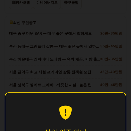
카카오맵
네이버지도
구글맵
최신 구인공고
대구 중구 더원 BAR — 대우 좋은 곳에서 일하세요
20만~35만원
부산 동래구 그랑프리 살롱 — 대우 좋은 곳에서 일하세요
35만~45만원
부산 해운대구 엠파이어 노래방 — 숙박 제공, 지방 출신 환영
30만~35만원
서울 관악구 최고 시설 프리미엄 살롱 접객원 모집
35만~40만원
서울 성북구 엘리트 노래바 · 깨끗한 시설 · 높은 팁
40만~45만원
광산구 다른 업소
달
영업중
뽕
영업중