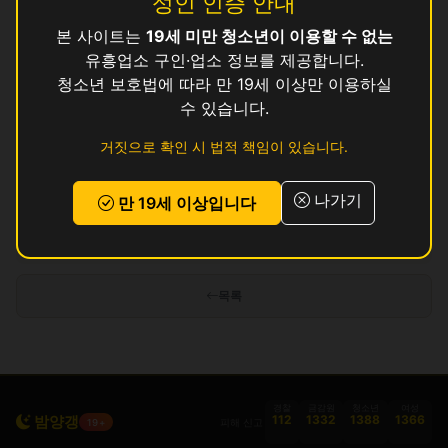
성인 인증 안내
본 사이트는
19세 미만 청소년이 이용할 수 없는
수
영업중
유흥업소 구인·업소 정보를 제공합니다.
와
청소년 보호법에 따라 만 19세 이상만 이용하실
영업중
수 있습니다.
존
영업중
거짓으로 확인 시 법적 책임이 있습니다.
쿨
영업중
나가기
만 19세 이상입니다
인허가 정보 기준이며 실제 영업 상태와 다를 수 있습니다. 정보 제공 목적으로
만 사용됩니다.
목록
경찰
금감원
청소년
여성
밤양갱
112
1332
1388
1366
피해 신고
19+