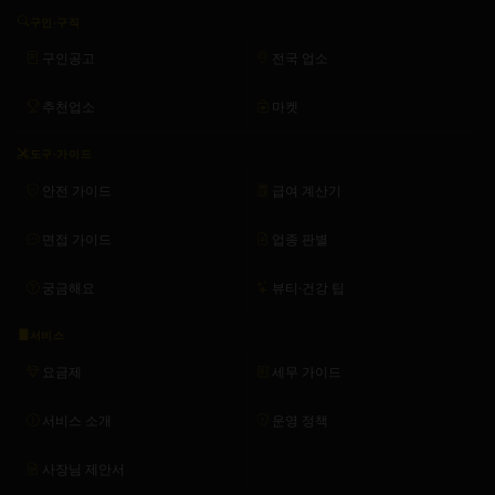
구인·구직
구인공고
전국 업소
추천업소
마켓
도구·가이드
안전 가이드
급여 계산기
면접 가이드
업종 판별
궁금해요
뷰티·건강 팁
서비스
요금제
세무 가이드
서비스 소개
운영 정책
사장님 제안서