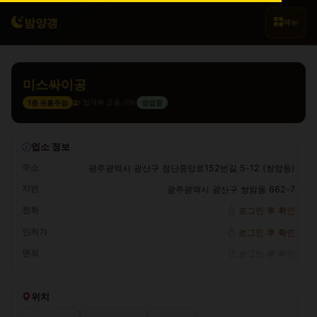
밤양갱
메뉴
미스싸이공
접객부 고용 가능
1종 유흥주점
영업중
업소 정보
주소
광주광역시 광산구 첨단중앙로152번길 5-12 (쌍암동)
지번
광주광역시 광산구 쌍암동 662-7
전화
로그인 후 확인
인허가
로그인 후 확인
면적
로그인 후 확인
위치