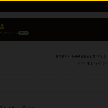
구인공고
홀
접객부 고용 가능
영업중
광주광역시 광산구 첨단중앙로152번길 81
광주광역시 광산구 쌍암동 
네이버지도
구글맵