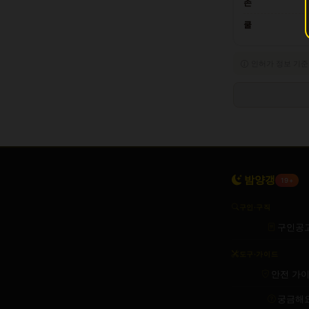
존
쿨
인허가 정보 기준
밤양갱
19+
구인·구직
구인공
도구·가이드
안전 가
궁금해