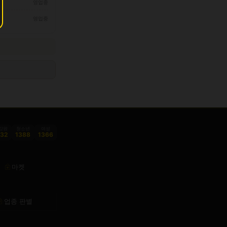
영업중
영업중
감원
청소년
여성
332
1388
1366
마켓
업종 판별