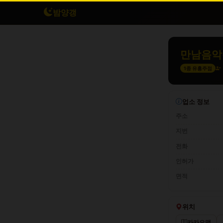
밤양갱
만남음악
1종 유흥주점
업소 정보
주소
지번
전화
인허가
면적
위치
카카오맵