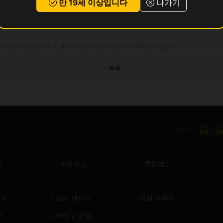
만 19세 이상입니다
나가기
이며 실제 영업 상태와 다를 수 있습니다. 정보 제공 목적으로만 사용됩니다.
목록
경찰
금
피해 신고
112
1
고
전국 업소
추천업소
이드
급여 계산기
면접 가이드
요
뷰티·건강 팁