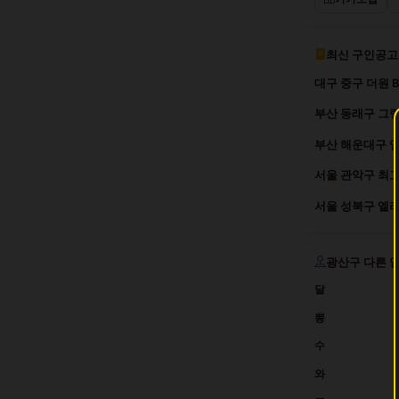
최신 구인공고
대구 중구 더원 
부산 동래구 그랑
부산 해운대구 엠
서울 관악구 최고
서울 성북구 엘리트
광산구 다른 
달
뽕
수
와