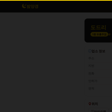
밤양갱
도드리
1종 유흥주점
업소 정보
주소
지번
전화
인허가
면적
위치
카카오맵