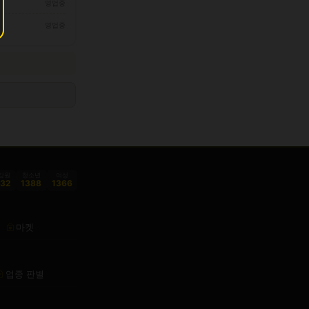
영업중
영업중
감원
청소년
여성
332
1388
1366
마켓
업종 판별