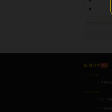
존
쿨
인허가 정보 기준
밤양갱
19+
구인·구직
구인공
도구·가이드
안전 가
궁금해