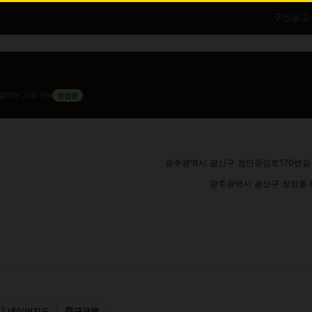
구인공고
접객부 고용 가능
영업중
광주광역시 광산구 첨단중앙로170번길 3
광주광역시 광산구 쌍암동 66
네이버지도
구글맵