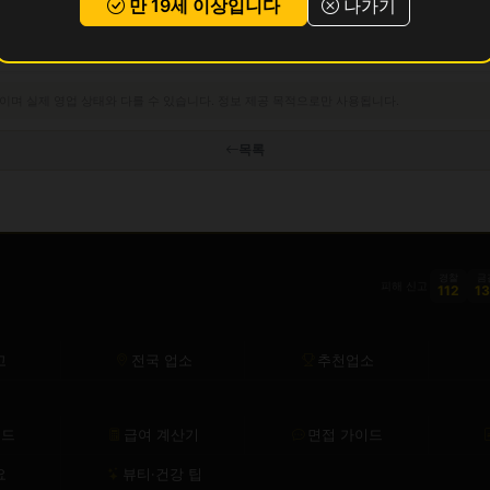
만 19세 이상입니다
나가기
이며 실제 영업 상태와 다를 수 있습니다. 정보 제공 목적으로만 사용됩니다.
목록
경찰
금
피해 신고
112
1
고
전국 업소
추천업소
이드
급여 계산기
면접 가이드
요
뷰티·건강 팁