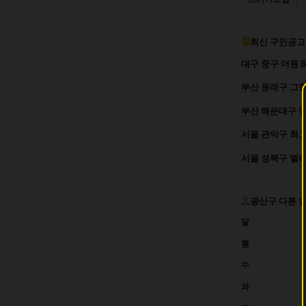
최신 구인공고
대구 중구 더원 
부산 동래구 그랑
부산 해운대구 엠
서울 관악구 최고
서울 성북구 엘리트
광산구 다른 
달
뽕
수
와