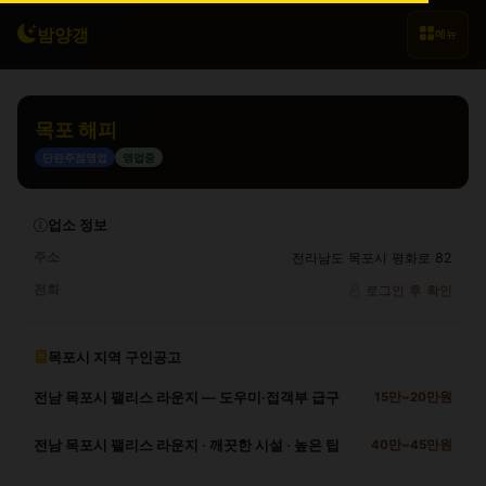
밤양갱
메뉴
목포 해피
단란주점영업
영업중
업소 정보
주소
전라남도 목포시 평화로 82
전화
로그인 후 확인
목포시 지역 구인공고
전남 목포시 팰리스 라운지 — 도우미·접객부 급구
15만~20만원
전남 목포시 팰리스 라운지 · 깨끗한 시설 · 높은 팁
40만~45만원