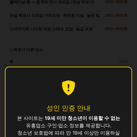
플래티넘 룸 — 접객부 언니 대모집 (전남 목포시)
35만~50만원
전남 목포시 프라임 가라오케 · 깨끗한 시설 · 높은 팁
20만~30만원
스타라이트 나이트 여성 스태프 모집 · 일급 보장
40만~50만원
목포시 다른 업소
걸
영업중
산
영업중
샵
영업중
셀
영업중
성인 인증 안내
솜
영업중
본 사이트는
19세 미만 청소년이 이용할 수 없는
유흥업소 구인·업소 정보를 제공합니다.
수
영업중
청소년 보호법에 따라 만 19세 이상만 이용하실