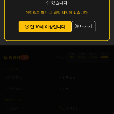
수 있습니다.
인허가 정보 기준이며 실제 영업 상태와 다를 수 있습니다. 정보 제공 목적으로
거짓으로 확인 시 법적 책임이 있습니다.
만 사용됩니다.
목록
나가기
만 19세 이상입니다
경찰
금감원
청소년
여성
밤양갱
112
1332
1388
1366
피해 신고
19+
구인·구직
구인공고
전국 업소
추천업소
마켓
도구·가이드
안전 가이드
급여 계산기